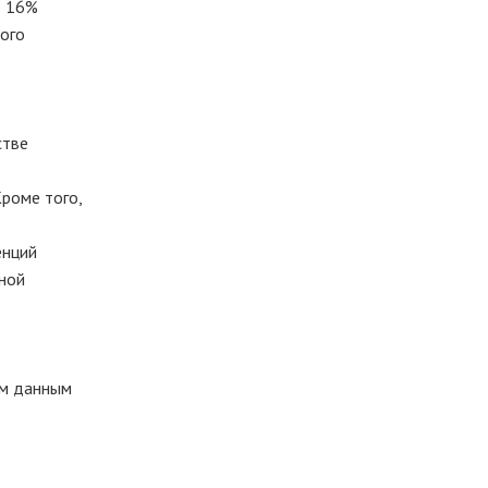
о 16%
ного
стве
роме того,
енций
ной
ым данным