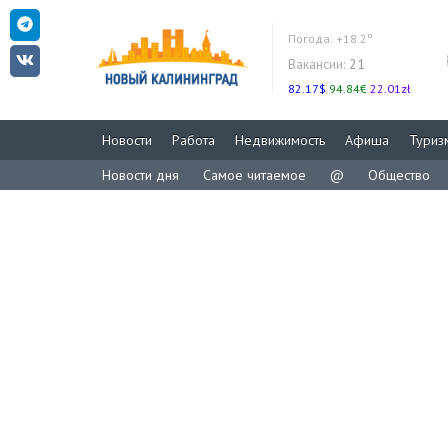
Погода:
+18.2°
Вакансии:
21
82.17$
94.84€
22.01zł
Новости
Работа
Недвижимость
Афиша
Туриз
Новости дня
Самое читаемое
@
Общество