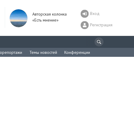
Вход
Авторская колонка
«Есть мнение»
Регистрация
орепортажи
Темы новостей
Конференции