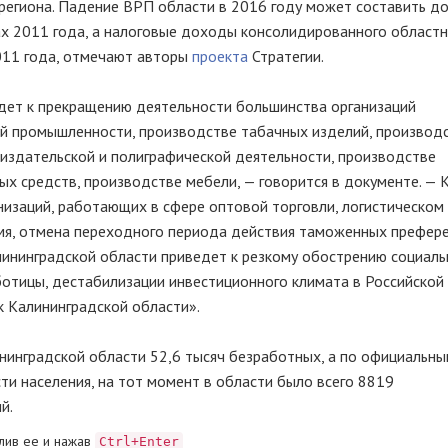
региона. Падение ВРП области в 2016 году может составить д
нах 2011 года, а налоговые доходы консолидированного област
011 года, отмечают авторы
проекта
Стратегии.
ет к прекращению деятельности большинства организаций
й промышленности, производстве табачных изделий, производ
 издательской и полиграфической деятельности, производстве
х средств, производстве мебели, — говорится в документе. — К
анизаций, работающих в сфере оптовой торговли, логистическом
емя, отмена переходного периода действия таможенных префер
лининградской области приведет к резкому обострению социаль
аботицы, дестабилизации инвестиционного климата в Российской
к Калининградской области».
нинградской области 52,6 тысяч безработных, а по официальн
ти населения, на тот момент в области было всего 8819
ий.
лив ее и нажав
Ctrl+Enter