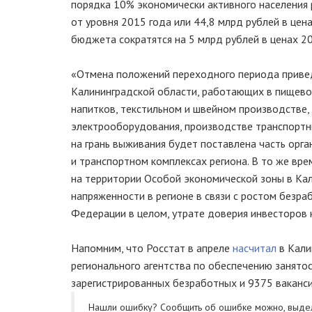
порядка 10% экономически активного населения 
от уровня 2015 года или 44,8 млрд рублей в це
бюджета сократятся на 5 млрд рублей в ценах 2
«Отмена положений переходного периода привед
Калининградской области, работающих в пищево
напитков, текстильном и швейном производстве,
электрооборудования, производстве транспортны
на грань выживания будет поставлена часть орг
и транспортном комплексах региона. В то же вр
на территории Особой экономической зоны в Ка
напряженности в регионе в связи с ростом безр
Федерации в целом, утрате доверия инвесторов 
Напомним, что Росстат в апреле
насчитал
в Кали
регионального агентства по обеспечению занятос
зарегистрированных безработных и 9375 ваканс
Нашли ошибку? Cообщить об ошибке можно, выде