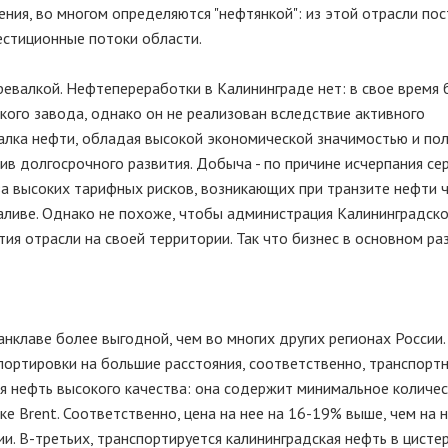
ия, во многом определяются "нефтянкой": из этой отрасли пос
вестиционные потоки области.
евалкой. Нефтепереработки в Калининграде нет: в свое время
кого завода, однако он не реализован вследствие активного
алка нефти, обладая высокой экономической значимостью и по
ив долгосрочного развития. Добыча - по причине исчерпания се
за высоких тарифных рисков, возникающих при транзите нефти 
заливе. Однако не похоже, чтобы администрация Калининградск
тия отрасли на своей территории. Так что бизнес в основном ра
нклаве более выгодной, чем во многих других регионах России.
спортировки на большие расстояния, соответственно, транспорт
я нефть высокого качества: она содержит минимальное количес
е Brent. Соответственно, цена на нее на 16-19% выше, чем на 
и. В-третьих, транспортируется калининградская нефть в цисте