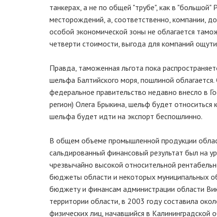
танкерах, а не по общей "трубе", как в "большой"
месторождений, а, соответственно, компании, до
особой экономической зоны не облагается тамож
четверти стоимости, выгода для компаний ощути
Правда, таможенная льгота пока распространяетс
шельфа Балтийского моря, пошлиной облагается. 
федеральное правительство недавно внесло в Го
регион) Олега Брыкина, шельф будет относиться 
шельфа будет идти на экспорт беспошлинно.
В общем объеме промышленной продукции области
сальдированный финансовый результат был на уро
чрезвычайно высокой относительной рентабельно
бюджеты области и некоторых муниципальных об
бюджету и финансам администрации области Вик
территории области, в 2003 году составила окол
физических лиц, начавшийся в Калининградской 