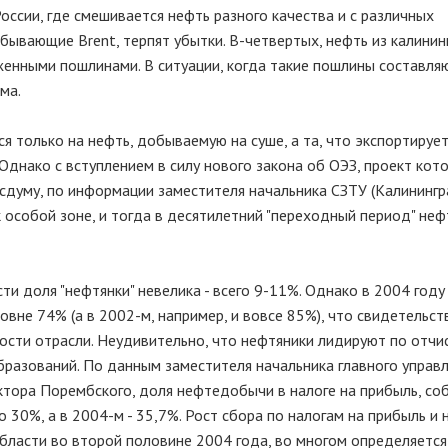
 России, где смешивается нефть разного качества и с различных
бывающие Brent, терпят убытки. В-четвертых, нефть из калини
енными пошлинами. В ситуации, когда такие пошлины составля
ма.
я только на нефть, добываемую на суше, а та, что экспортирует
Однако с вступлением в силу нового закона об ОЭЗ, проект кот
сдуму, по информации заместителя начальника СЗТУ (Калининг
к особой зоне, и тогда в десятилетний "переходный период" неф
 доля "нефтянки" невелика - всего 9-11%. Однако в 2004 году 
вне 74% (а в 2002-м, например, и вовсе 85%), что свидетельст
сти отрасли. Неудивительно, что нефтяники лидируют по отчи
разований. По данным заместителя начальника главного управл
тора Порембского, доля нефтедобычи в налоге на прибыль, со
о 30%, а в 2004-м - 35,7%. Рост сбора по налогам на прибыль и
области во второй половине 2004 года, во многом определяетс