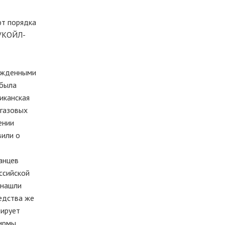
ют порядка
ЛУКОЙЛ-
ержденными
 была
иканская
егазовых
ении
вили о
анцев
ссийской
 нашли
едства же
нирует
ирмы,