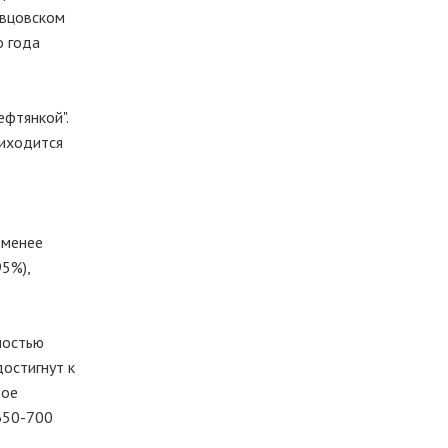
авцовском
о года
ефтянкой".
риходится
-менее
5%),
ностью
остигнут к
вое
 650-700