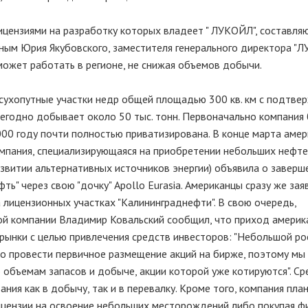
цензиями на разработку которых владеет " ЛУКОЙЛ", составля
анным Юрия Якубовского, заместителя генерального директора "
может работать в регионе, не снижая объемов добычи.
 сухопутные участки недр общей площадью 300 кв. км с подтв
ежегодно добывает около 50 тыс. тонн. Первоначально компания
00 году почти полностью приватизирована. В конце марта амер
 компания, специализирующаяся на приобретении небольших нефт
азвитии альтернативных источников энергии) объявила о заверш
ь" через свою "дочку" Apollo Eurasia. Американцы сразу же зая
 лицензионных участках "Калининграднефти". В свою очередь,
ой компании Владимир Ковальский сообщил, что приход америк
ынки с целью привлечения средств инвесторов: "Небольшой ро
дно провести первичное размещение акций на бирже, поэтому мы
 объемам запасов и добыче, акции которой уже котируются". Ср
ия как в добычу, так и в перевалку. Кроме того, компания пла
ицензии на освоение небольших месторождений либо покупая ф