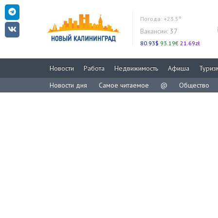
Погода:
+23.5°
Вакансии:
37
80.93$
93.19€
21.69zł
Новости
Работа
Недвижимость
Афиша
Туриз
Новости дня
Самое читаемое
@
Общество