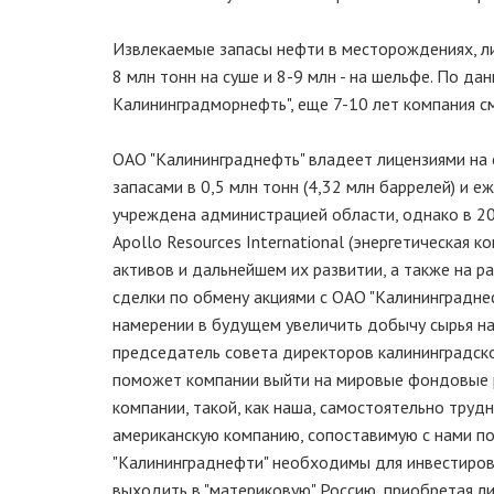
Извлекаемые запасы нефти в месторождениях, ли
8 млн тонн на суше и 8-9 млн - на шельфе. По д
Калининградморнефть", еще 7-10 лет компания с
ОАО "Калининграднефть" владеет лицензиями на
запасами в 0,5 млн тонн (4,32 млн баррелей) и 
учреждена администрацией области, однако в 20
Apollo Resources International (энергетическая
активов и дальнейшем их развитии, а также на р
сделки по обмену акциями с ОАО "Калининграднефт
намерении в будущем увеличить добычу сырья на
председатель совета директоров калининградск
поможет компании выйти на мировые фондовые р
компании, такой, как наша, самостоятельно тру
американскую компанию, сопоставимую с нами по
"Калининграднефти" необходимы для инвестирован
выходить в "материковую" Россию, приобретая л