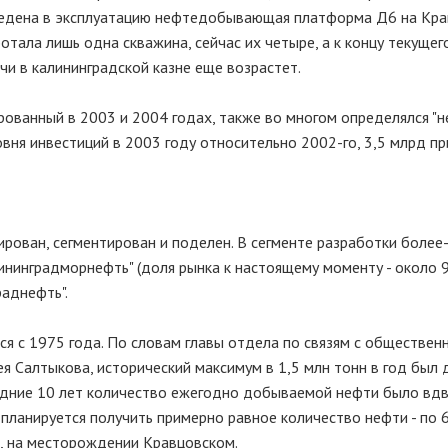
введена в эксплуатацию нефтедобывающая платформа Д6 на Кр
тала лишь одна скважина, сейчас их четыре, а к концу текущег
чи в калининградской казне еще возрастет.
рованный в 2003 и 2004 годах, также во многом определялся "н
вня инвестиций в 2003 году относительно 2002-го, 3,5 млрд п
ован, сегментирован и поделен. В сегменте разработки более
инградморнефть" (доля рынка к настоящему моменту - около 9
аднефть".
я с 1975 года. По словам главы отдела по связям с обществен
Салтыкова, исторический максимум в 1,5 млн тонн в год был д
ледние 10 лет количество ежегодно добываемой нефти было вд
 планируется получить примерно равное количество нефти - по
ря, на месторождении Кравцовском.