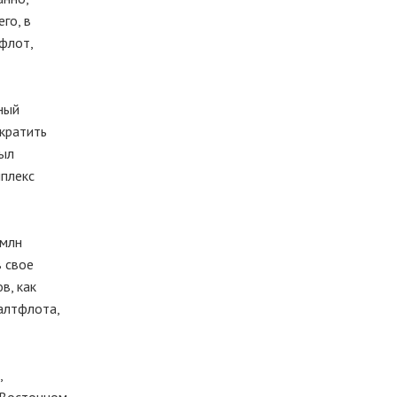
го, в
флот,
ный
екратить
был
мплекс
 млн
 свое
в, как
алтфлота,
,