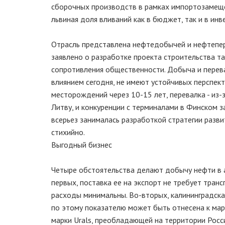
сборочных производств в рамках импортозамещен
львиная доля вливаний как в бюджет, так и в ин
Отрасль представлена нефтедобычей и нефтепер
заявлено о разработке проекта строительства та
сопротивления общественности. Добыча и перев
влиянием сегодня, не имеют устойчивых перспект
месторождений через 10-15 лет, перевалка - из-
Литву, и конкуренции с терминалами в Финском 
всерьез занималась разработкой стратегии разви
стихийно.
Выгодный бизнес
Четыре обстоятельства делают добычу нефти в а
первых, поставка ее на экспорт не требует тран
расходы минимальны. Во-вторых, калининградска
по этому показателю может быть отнесена к марк
марки Urals, преобладающей на территории Росси