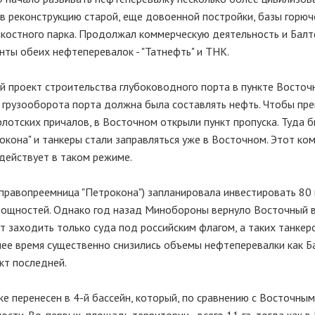
в реконструкцию старой, еще довоенной постройки, базы горюче
мкостного парка. Продолжал коммерческую деятельность и Балт
енты обеих нефтеперевалок - "Татнефть" и ТНК.
й проект строительства глубоководного порта в пункте Восточ
го грузооборота порта должна была составлять нефть. Чтобы пр
лотских причалов, в Восточном открыли пункт пропуска. Туда 
кона" и танкеры стали заправляться уже в Восточном. Этот ко
действует в таком режиме.
 правопреемница "Петрокона") запланировала инвестировать 80
мощностей. Однако год назад Минобороны вернуло Восточный в
ут заходить только суда под российским флагом, а таких танкеро
нее время существенно снизились объемы нефтеперевалки как Б
кт последней.
ке перенесен в 4-й бассейн, который, по сравнению с Восточным