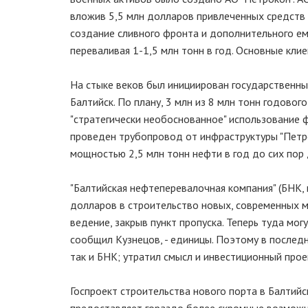
вложив 5,5 млн долларов привлеченных средств 
создание сливного фронта и дополнительного е
переваливая 1-1,5 млн тонн в год. Основные кли
На стыке веков был инициирован государственны
Балтийск. По плану, 3 млн из 8 млн тонн годово
"стратегически необоснованное" использование ф
проведен трубопровод от инфраструктуры "Петро
мощностью 2,5 млн тонн нефти в год до сих пор 
"Балтийская нефтеперевалочная компания" (БНК,
долларов в строительство новых, современных 
ведение, закрыв пункт пропуска. Теперь туда мог
сообщил Кузнецов, - единицы. Поэтому в послед
так и БНК; утратил смысл и инвестиционный прое
Госпроект строительства нового порта в Балтийс