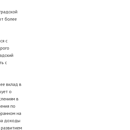
нградской
ют более
ся с
орого
радский
ть с
ее вклад в
вует о
слениям в
ения по
бранном на
 на доходы
я развитием