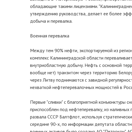
обладающие такими лицензиями. "Калининграднеф
утверждению руководства, делает ее более эффе
добыча и перевалка.
Военная перевалка
Между тем 90% нефти, экспортируемой из регион
комплекс Калининградской области переваливает
внутриобластную добычу. Нефть с основной тер
вообще нет) транзитом через территорию Белору
через Литву поднимаются с завидной регулярност
нехваткой нефтеперевалочных мощностей в Росси
Первые "сливки" с благоприятной конъюнктуры сн
приспособлен под нефтеперевалку, из наливных 
развала СССР Балтфлот, используя стратегически
середине 90-х, по информации депутата областн
военных активов было создано АО "Петрокон". А