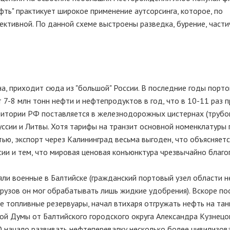
ть" практикует широкое применение аутсорсинга, которое, по
ктивной. По данной схеме выстроены разведка, бурение, част
а, приходит сюда из "большой" России. В последние годы порт
 7-8 млн тонн нефти и нефтепродуктов в год, что в 10-11 раз 
ритории РФ поставляется в железнодорожных цистернах (труб
ссии и Литвы. Хотя тарифы на транзит основной номенклатуры 
ью, экспорт через Калининград весьма выгоден, что объясняетс
и и тем, что мировая ценовая конъюнктура чрезвычайно благо
яли военные в Балтийске (гражданский портовый узел области н
грузов он мог обрабатывать лишь жидкие удобрения). Вскоре по
е топливные резервуары, начал втихаря отгружать нефть на тан
ой Думы от Балтийского городского округа Александра Кузнецов
О начало развивать нефтеперевалку несколько более цивилизов