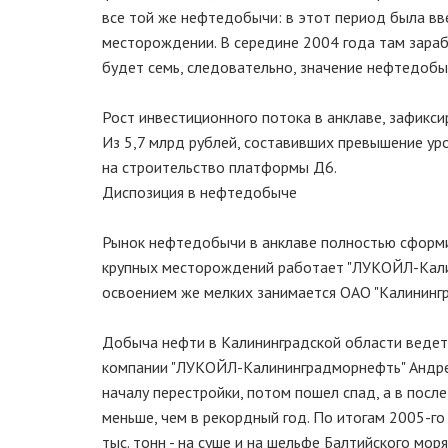
все той же нефтедобычи: в этот период была 
месторождении. В середине 2004 года там зарабо
будет семь, следовательно, значение нефтедобы
Рост инвестиционного потока в анклаве, зафикси
Из 5,7 млрд рублей, составивших превышение уро
на строительство платформы Д6.
Диспозиция в нефтедобыче
Рынок нефтедобычи в анклаве полностью сформир
крупных месторождений работает "ЛУКОЙЛ-Калин
освоением же мелких занимается ОАО "Калинингр
Добыча нефти в Калининградской области ведетс
компании "ЛУКОЙЛ-Калининградморнефть" Андрея 
началу перестройки, потом пошел спад, а в пос
меньше, чем в рекордный год. По итогам 2005-го
тыс. тонн - на суше и на шельфе Балтийского мо