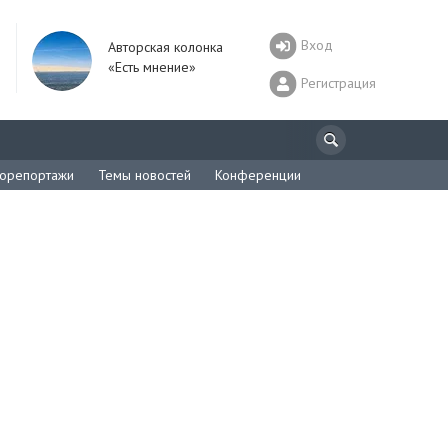
Вход
Авторская колонка
«Есть мнение»
Регистрация
орепортажи
Темы новостей
Конференции