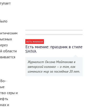
тупает
 было
литическим
рьезных
есть мнение
через
Есть мнение: праздник в стиле
ой области
SHIVA
звивается
Журналист Оксана Майтакова в
авторской колонке — о том, как
изменился мир за последние 20 лет.
 Во-
ные
тво серы и
нефть
рнах и