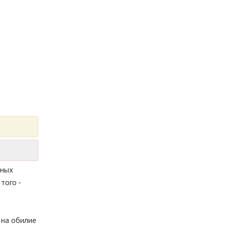
зных
того -
 на обилие