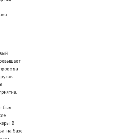
ично
овый
превышает
опровода
грузов
я
приятна.
е был
сле
керы. В
а, на базе
анно,