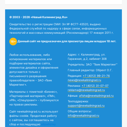
© 2003 - 2026 «Новый Калининград.Ru»
Свидетельство о регистрации СМИ: Эл № ФС77-43520, выдано
Федеральной службой по надзору в сфере связи, информационных
технологий и массовых коммуникаций (Роскомнадзор) 17 января 2011 г.
Данный сайт не предназначен для просмотра лицам младше 18 лет.
18+
Адрес: г. Калининград, ул.
Любое использование, либо
Гаражная, д.2, кабинет 308
копирование материалов или
подборки материалов сайта,
Учредитель: ЗАО "Твик Маркетинг"
элементов дизайна и оформления
Главный редактор: Обрехт О.Г.
допускается только с
Редакция:
+7 (4012) 99-21-76
письменного разрешения
news@newkaliningrad.ru
правообладателя - ЗАО «Твик
Маркетинг».
Реклама:
+7 (4012) 31-07-07
reklama@newkaliningrad.ru
Материалы с пометкой «Бизнес»,
Афиша:
afisha@newkaliningrad.ru
«Партнерский материал», «ПМ»,
«PR», «Спецпроект» - публикуются
Техподдержка:
на правах рекламы.
support@newkaliningrad.ru
Общие вопросы:
Сайт newkaliningrad.ru использует
info@newkaliningrad.ru
файлы cookie. Продолжая работу
с сайтом, вы соглашаетесь на
сбор и последующую
обработку