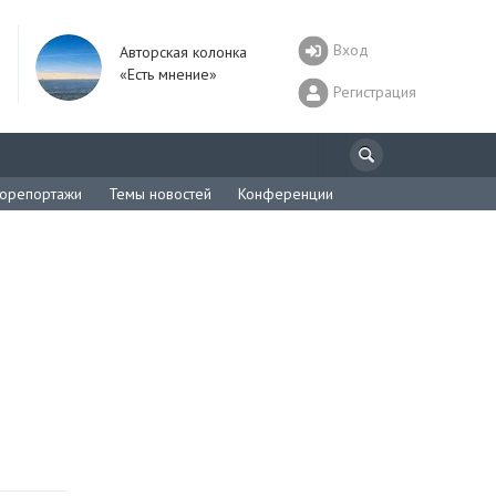
Вход
Авторская колонка
«Есть мнение»
Регистрация
орепортажи
Темы новостей
Конференции