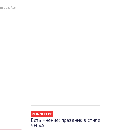
нград.Ru».
есть мнение
Есть мнение: праздник в стиле
SHIVA