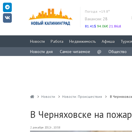
Погода:
+19.8°
Вакансии:
28
81.41$
94.06€
21.86zł
Новости
Работа
Недвижимость
Афиша
Туриз
Новости дня
Самое читаемое
@
Общество
Новости
Новости: Происшествия
В Черняховс
В Черняховске на пожар
2 декабря 2012г., 10:58