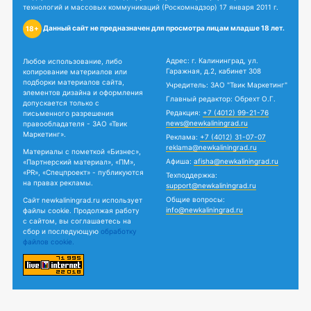
технологий и массовых коммуникаций (Роскомнадзор) 17 января 2011 г.
Данный сайт не предназначен для просмотра лицам младше 18 лет.
18+
Адрес: г. Калининград, ул.
Любое использование, либо
Гаражная, д.2, кабинет 308
копирование материалов или
подборки материалов сайта,
Учредитель: ЗАО "Твик Маркетинг"
элементов дизайна и оформления
Главный редактор: Обрехт О.Г.
допускается только с
Редакция:
+7 (4012) 99-21-76
письменного разрешения
news@newkaliningrad.ru
правообладателя - ЗАО «Твик
Маркетинг».
Реклама:
+7 (4012) 31-07-07
reklama@newkaliningrad.ru
Материалы с пометкой «Бизнес»,
Афиша:
afisha@newkaliningrad.ru
«Партнерский материал», «ПМ»,
«PR», «Спецпроект» - публикуются
Техподдержка:
на правах рекламы.
support@newkaliningrad.ru
Общие вопросы:
Сайт newkaliningrad.ru использует
info@newkaliningrad.ru
файлы cookie. Продолжая работу
с сайтом, вы соглашаетесь на
сбор и последующую
обработку
файлов cookie.