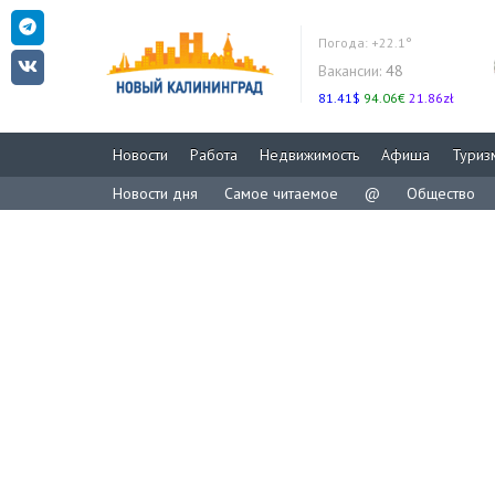
Погода:
+22.1°
Вакансии:
48
81.41$
94.06€
21.86zł
Новости
Работа
Недвижимость
Афиша
Туриз
Новости дня
Самое читаемое
@
Общество