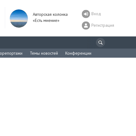
Вход
Авторская колонка
«Есть мнение»
Регистрация
орепортажи
Темы новостей
Конференции