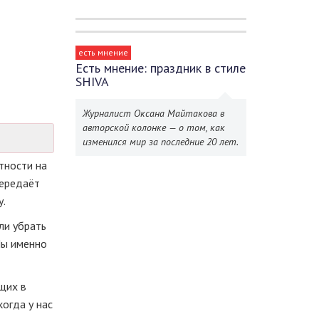
есть мнение
Есть мнение: праздник в стиле
SHIVA
Журналист Оксана Майтакова в
авторской колонке — о том, как
изменился мир за последние 20 лет.
тности на
передаёт
у.
ли убрать
Мы именно
щих в
огда у нас