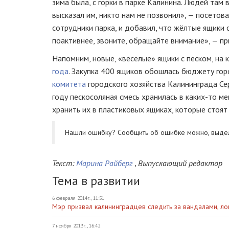
зима была, с горки в парке Калинина. Людей там
высказал им, никто нам не позвонил», — посетов
сотрудники парка, и добавил, что жёлтые ящики 
поактивнее, звоните, обращайте внимание», — п
Напомним, новые, «веселые» ящики с песком, на
года
. Закупка 400 ящиков обошлась бюджету гор
комитета
городского хозяйства Калининграда Сер
году пескосоляная смесь хранилась в каких-то м
хранить их в пластиковых ящиках, которые стоят
Нашли ошибку? Cообщить об ошибке можно, выде
Текст:
Марина Райберг
, Выпускающий редактор
Тема в развитии
6 февраля 2014г., 11:51
Мэр призвал калининградцев следить за вандалами, л
7 ноября 2013г., 16:42