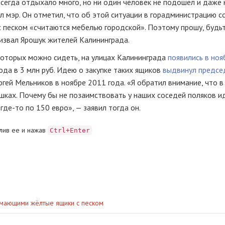
 всегда отдыхало много, но ни один человек не подошёл и даже 
ал мэр. Он отметил, что об этой ситуации в горадминистрацию 
с песком «считаются мебелью городской». Поэтому прошу, будь
ризвал Ярошук жителей Калининграда.
 которых можно сидеть, на улицах Калининграда
появились в но
ода в 3 млн руб. Идею о закупке таких ящиков
выдвинул предсе
гей Мельников в ноябре 2011 года. «Я обратил внимание, что 
ешках. Почему бы не позаимствовать у наших соседей поляков 
 где-то по 150 евро», — заявил тогда он.
лив ее и нажав
Ctrl+Enter
омающими жёлтые ящики с песком