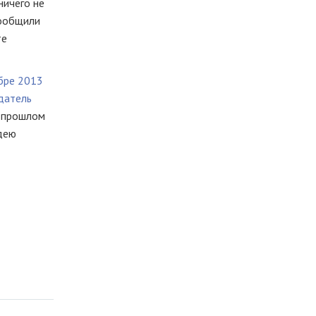
ничего не
сообщили
те
ябре 2013
датель
в прошлом
идею