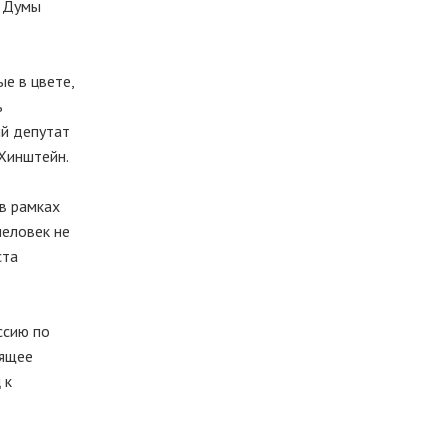
й Думы
е в цвете,
ь
ий депутат
 Хинштейн.
 в рамках
человек не
ста
ссию по
оящее
 к