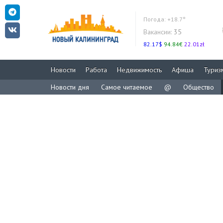
Погода:
+18.7°
Вакансии:
35
82.17$
94.84€
22.01zł
Новости
Работа
Недвижимость
Афиша
Туриз
Новости дня
Самое читаемое
@
Общество