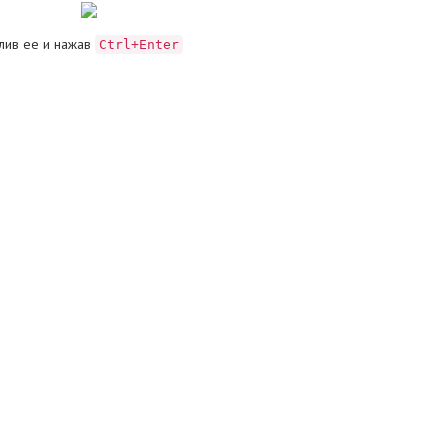
лив ее и нажав
Ctrl+Enter