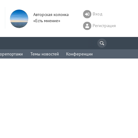
Вход
Авторская колонка
«Есть мнение»
Регистрация
орепортажи
Темы новостей
Конференции