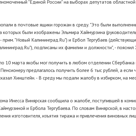
олномоченный "Единой России" на выборах депутатов областно
пали в почтовые ящики горожан в среду. "Это были выполненны
на которых были изображены Эльмира Хаймурзина (руководител
 - прим. "Новый Калининград.Ru") и Ербол Тергубаев (действующ
алининград.Ru"), подписаны их фамилии и должности", - пояснил
 по 10 марта якобы мог получить в любом отделении Сбербанка
"Пенсионеру предлагалось получить более 6 тыс рублей, а если 
ссказал Хинштейн. - В среду мы подали жалобу в избирком, на ме
ома Инесса Винярская сообщила о жалобе, поступившей в коми
аймурзиной и Ербола Тергубаева. По словам Винярской, в наст
ения изготовителя, изъятия тиража и привлечения виновных лиц