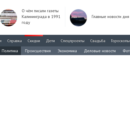
О чём писали газеты
Калининграда в 1991
Главные новости дня
году
м
Справка
Скидки
Дети
Спецпроекты
Свадьба
Гороскопы
Политика
Происшествия
Экономика
Деловые новости
Фот