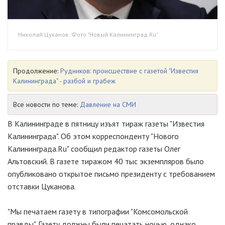
Николай Цуканов. Фото "Новый Калининград.Ru".
Продолжение:
Рудников: происшествие с газетой "Известия
Калининграда" - разбой и грабеж
Все новости по теме:
Давление на СМИ
В Калининграде в пятницу изъят тираж газеты "Известия
Калининграда". Об этом корреспонденту "Нового
Калининграда.Ru" сообщил редактор газеты Олег
Альтовский. В газете тиражом 40 тыс экземпляров было
опубликовано открытое письмо президенту с требованием
отставки Цуканова.
"Мы печатаем газету в типографии "Комсомольской
правды". Газету должны были печатать ночью, однако