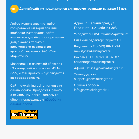
Данный сайт не предназначен для просмотра лицам младше 18 лет.
18+
Адрес: г. Калининград, ул.
Любое использование, либо
Гаражная, д.2, кабинет 308
копирование материалов или
подборки материалов сайта,
Учредитель: ЗАО "Твик Маркетинг"
элементов дизайна и оформления
Главный редактор: Обрехт О.Г.
допускается только с
Редакция:
+7 (4012) 99-21-76
письменного разрешения
news@newkaliningrad.ru
правообладателя - ЗАО «Твик
Маркетинг».
Реклама:
+7 (4012) 31-07-07
reklama@newkaliningrad.ru
Материалы с пометкой «Бизнес»,
Афиша:
afisha@newkaliningrad.ru
«Партнерский материал», «ПМ»,
«PR», «Спецпроект» - публикуются
Техподдержка:
на правах рекламы.
support@newkaliningrad.ru
Общие вопросы:
Сайт newkaliningrad.ru использует
info@newkaliningrad.ru
файлы cookie. Продолжая работу
с сайтом, вы соглашаетесь на
сбор и последующую
обработку
файлов cookie.