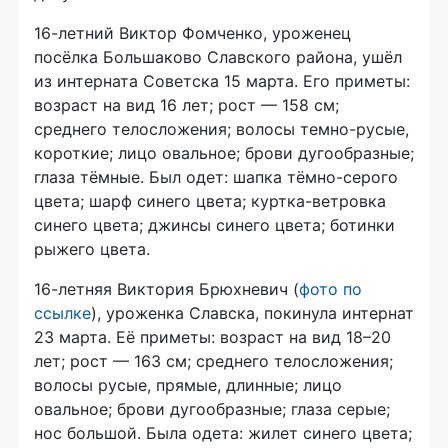
16-летний Виктор Фомченко, уроженец
посёлка Большаково Славского района, ушёл
из интерната Советска 15 марта. Его приметы:
возраст на вид 16 лет; рост — 158 см;
среднего телосложения; волосы темно-русые,
короткие; лицо овальное; брови дугообразные;
глаза тёмные. Был одет: шапка тёмно-серого
цвета; шарф синего цвета; куртка-ветровка
синего цвета; джинсы синего цвета; ботинки
рыжего цвета.
16-летняя Виктория Брюхневич (
фото по
ссылке
), уроженка Славска, покинула интернат
23 марта. Её приметы: возраст на вид 18–20
лет; рост — 163 см; среднего телосложения;
волосы русые, прямые, длинные; лицо
овальное; брови дугообразные; глаза серые;
нос большой. Была одета: жилет синего цвета;