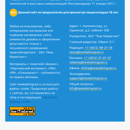
технологий и массовых коммуникаций (Роскомнадзор) 17 января 2011 г.
Данный сайт не предназначен для просмотра лицам младше 18 лет.
18+
Адрес: г. Калининград, ул.
Любое использование, либо
Гаражная, д.2, кабинет 308
копирование материалов или
подборки материалов сайта,
Учредитель: ЗАО "Твик Маркетинг"
элементов дизайна и оформления
Главный редактор: Обрехт О.Г.
допускается только с
Редакция:
+7 (4012) 99-21-76
письменного разрешения
news@newkaliningrad.ru
правообладателя - ЗАО «Твик
Маркетинг».
Реклама:
+7 (4012) 31-07-07
reklama@newkaliningrad.ru
Материалы с пометкой «Бизнес»,
Афиша:
afisha@newkaliningrad.ru
«Партнерский материал», «ПМ»,
«PR», «Спецпроект» - публикуются
Техподдержка:
на правах рекламы.
support@newkaliningrad.ru
Общие вопросы:
Сайт newkaliningrad.ru использует
info@newkaliningrad.ru
файлы cookie. Продолжая работу
с сайтом, вы соглашаетесь на
сбор и последующую
обработку
файлов cookie.