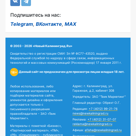
Подпишитесь на нас:
Telegram
,
ВКонтакте
,
MAX
© 2003 - 2026 «Новый Калининград.Ru»
Свидетельство о регистрации СМИ: Эл № ФС77-43520, выдано
Федеральной службой по надзору в сфере связи, информационных
технологий и массовых коммуникаций (Роскомнадзор) 17 января 2011 г.
Данный сайт не предназначен для просмотра лицам младше 18 лет.
18+
Адрес: г. Калининград, ул.
Любое использование, либо
Гаражная, д.2, кабинет 308
копирование материалов или
подборки материалов сайта,
Учредитель: ЗАО "Твик Маркетинг"
элементов дизайна и оформления
Главный редактор: Обрехт О.Г.
допускается только с
Редакция:
+7 (4012) 99-21-76
письменного разрешения
news@newkaliningrad.ru
правообладателя - ЗАО «Твик
Маркетинг».
Реклама:
+7 (4012) 31-07-07
reklama@newkaliningrad.ru
Материалы с пометкой «Бизнес»,
Афиша:
afisha@newkaliningrad.ru
«Партнерский материал», «ПМ»,
«PR», «Спецпроект» - публикуются