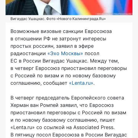
Вигаудас Ушацкас. Фото «Нового Калининграда.Ru»
Возможные визовые санкции Евросоюза
в отношении РФ не затронут интересы
простых россиян, заявил в эфире
радиостанции
«Эхо Москвы»
посол
ЕС в России Вигаудас Ушацкас. Между тем,
в четверг Евросоюз приостановил переговоры
с Россией по визам и по новому базовому
соглашению, сообщает
«Lenta.ru»
.
В четверг председатель Европейского совета
Херман ван Ромпей заявил, что Евросоюз
приостановил переговоры с Россией по визам
и по новому базовому соглашению, пишет
«Lenta.ru» со ссылкой на Associated Press.
В пятницу посол Евросоюза в России Вигаудас