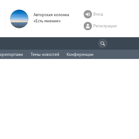
Вход
Авторская колонка
«Есть мнение»
Регистрация
орепортажи
Темы новостей
Конференции