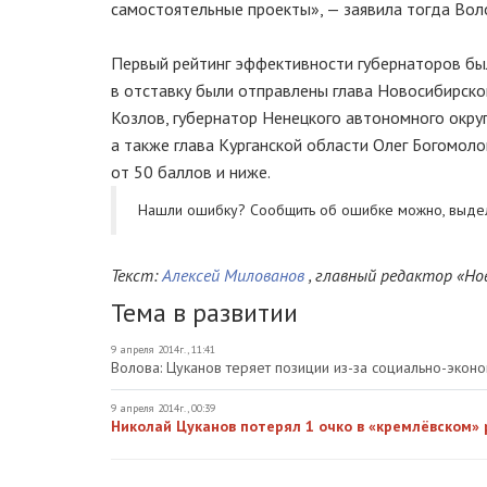
самостоятельные проекты», — заявила тогда Вол
Первый рейтинг эффективности губернаторов б
в отставку были отправлены глава Новосибирск
Козлов, губернатор Ненецкого автономного окру
а также глава Курганской области Олег Богомолов
от 50 баллов и ниже.
Нашли ошибку? Cообщить об ошибке можно, выде
Текст:
Алексей Милованов
, главный редактор «Но
Тема в развитии
9 апреля 2014г., 11:41
Волова: Цуканов теряет позиции из-за социально-экон
9 апреля 2014г., 00:39
Николай Цуканов потерял 1 очко в «кремлёвском»