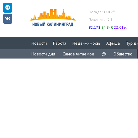
Погода:
+18.2°
Вакансии:
21
82.17$
94.84€
22.01zł
Новости
Работа
Недвижимость
Афиша
Туриз
Новости дня
Самое читаемое
@
Общество