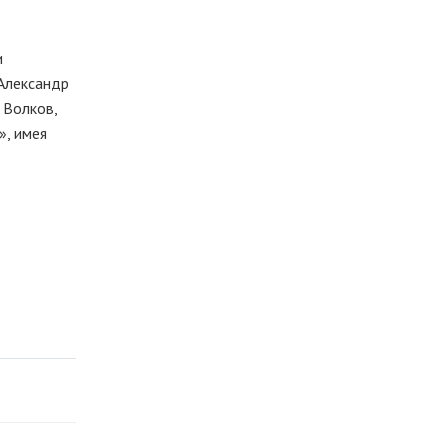
и
Александр
 Волков,
», имея