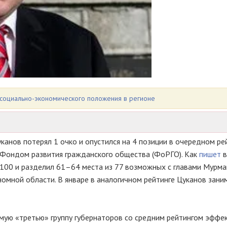
а социально-экономического положения в регионе
канов потерял 1 очко и опустился на 4 позиции в очередном ре
 Фондом развития гражданского общества (ФоРГО). Как
пишет
в
з 100 и разделил 61–64 места из 77 возможных с главами Мурм
номной области. В январе в аналогичном рейтинге Цуканов зани
емую «третью» группу губернаторов со средним рейтингом эффе