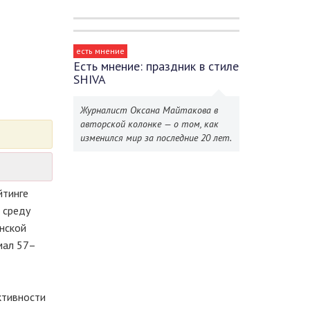
есть мнение
Есть мнение: праздник в стиле
SHIVA
Журналист Оксана Майтакова в
авторской колонке — о том, как
изменился мир за последние 20 лет.
йтинге
 среду
анской
мал 57–
ктивности