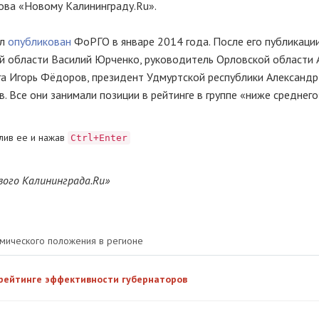
ова «Новому Калининграду.Ru».
ыл
опубликован
ФоРГО в январе 2014 года. После его публикаци
ой области Василий Юрченко, руководитель Орловской области 
га Игорь Фёдоров, президент Удмуртской республики Александр
. Все они занимали позиции в рейтинге в группе «ниже среднего
лив ее и нажав
Ctrl+Enter
вого Калининграда.Ru»
омического положения в регионе
 рейтинге эффективности губернаторов