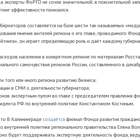
ва эксперты ФоРГО не сочли значительной; в пояснительной зап
ейтинг эффективности понизился.
убернаторов составляется на базе шести так называемых «моду
дования мнения жителей региона о его главе, проводимого Фон
йтинга», он играет определяющую роль и даёт каждому губерн
сходов населения в конкретном регионе по материалам Росста
иального самочувствия регионов России, составленного в дека
ти того или иного региона развитию бизнеса;
ации в СМИ о деятельности губернатора;
онов экспертным пулом во главе с председателем правления ф
зидента РФ по внутренней политике Константином Костиным.
 что В Калининграде
создаётся
филиал Фонда развития гражданс
о внутренней политике регионального правительства Елена Вол
 оно будет поддерживать экспертную деятельность фонда, вед