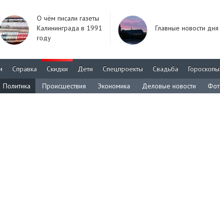
О чём писали газеты
Калининграда в 1991
Главные новости дня
году
м
Справка
Скидки
Дети
Спецпроекты
Свадьба
Гороскопы
Политика
Происшествия
Экономика
Деловые новости
Фот