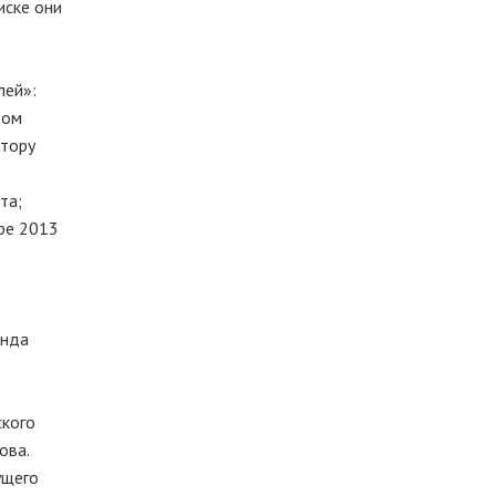
иске они
лей»:
дом
атору
та;
бре 2013
онда
кого
ова.
ущего