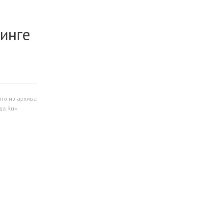
инге
то из архива
а.Ru».