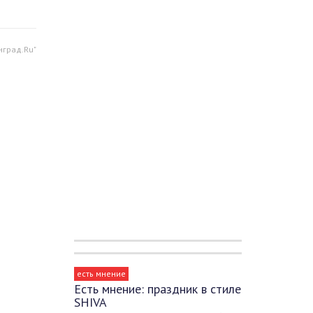
нград.Ru"
есть мнение
Есть мнение: праздник в стиле
SHIVA