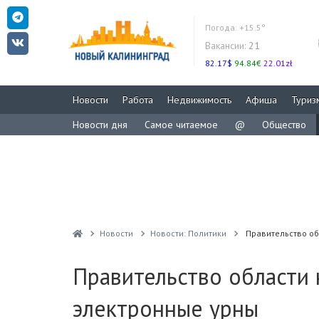
Погода:
+15.5°
Вакансии:
21
82.17$
94.84€
22.01zł
Новости
Работа
Недвижимость
Афиша
Туриз
Новости дня
Самое читаемое
@
Общество
Новости
Новости: Политики
Правительство об
Правительство области 
электронные урны