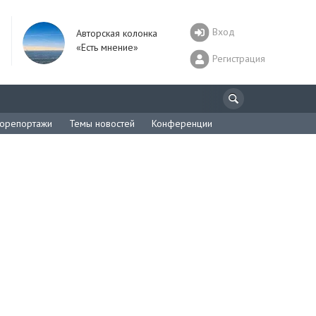
Вход
Авторская колонка
«Есть мнение»
Регистрация
орепортажи
Темы новостей
Конференции