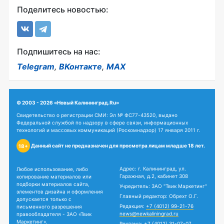
Поделитесь новостью:
Подпишитесь на нас:
Telegram
,
ВКонтакте
,
MAX
© 2003 - 2026 «Новый Калининград.Ru»
Свидетельство о регистрации СМИ: Эл № ФС77-43520, выдано
Федеральной службой по надзору в сфере связи, информационных
технологий и массовых коммуникаций (Роскомнадзор) 17 января 2011 г.
Данный сайт не предназначен для просмотра лицам младше 18 лет.
18+
Адрес: г. Калининград, ул.
Любое использование, либо
Гаражная, д.2, кабинет 308
копирование материалов или
подборки материалов сайта,
Учредитель: ЗАО "Твик Маркетинг"
элементов дизайна и оформления
Главный редактор: Обрехт О.Г.
допускается только с
Редакция:
+7 (4012) 99-21-76
письменного разрешения
news@newkaliningrad.ru
правообладателя - ЗАО «Твик
Маркетинг».
Реклама:
+7 (4012) 31-07-07