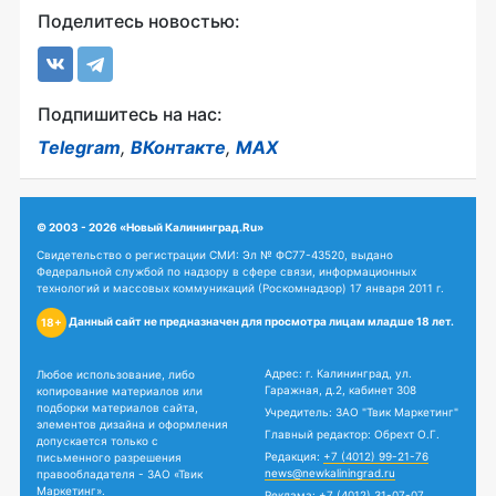
Поделитесь новостью:
Подпишитесь на нас:
Telegram
,
ВКонтакте
,
MAX
© 2003 - 2026 «Новый Калининград.Ru»
Свидетельство о регистрации СМИ: Эл № ФС77-43520, выдано
Федеральной службой по надзору в сфере связи, информационных
технологий и массовых коммуникаций (Роскомнадзор) 17 января 2011 г.
Данный сайт не предназначен для просмотра лицам младше 18 лет.
18+
Адрес: г. Калининград, ул.
Любое использование, либо
Гаражная, д.2, кабинет 308
копирование материалов или
подборки материалов сайта,
Учредитель: ЗАО "Твик Маркетинг"
элементов дизайна и оформления
Главный редактор: Обрехт О.Г.
допускается только с
Редакция:
+7 (4012) 99-21-76
письменного разрешения
news@newkaliningrad.ru
правообладателя - ЗАО «Твик
Маркетинг».
Реклама:
+7 (4012) 31-07-07