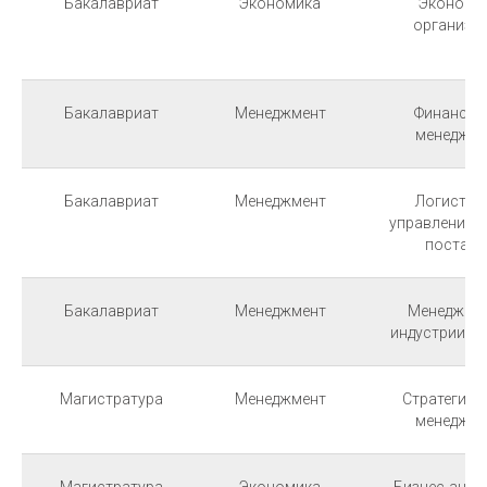
Бакалавриат
Экономика
Экономи
организа
Бакалавриат
Менеджмент
Финансов
менеджме
Бакалавриат
Менеджмент
Логистик
управление 
поставо
Бакалавриат
Менеджмент
Менеджмен
индустрии т
Магистратура
Менеджмент
Стратегиче
менеджме