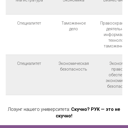
Магистратура
Экономика
Бизнес-анал
Специалитет
Таможенное
Правоохранит
дело
деятельнос
информаци
технологи
таможенном
Специалитет
Экономическая
Экономик
безопасность
правово
обеспече
экономиче
безопасно
Лозунг нашего университета:
Скучно? РУК — это не
скучно!