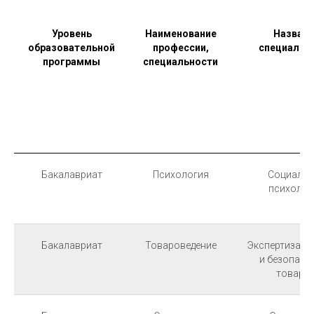
Уровень
Наименование
Названи
образовательной
профессии,
специальн
программы
специальности
Бакалавриат
Психология
Социальн
психолог
Бакалавриат
Товароведение
Экспертиза к
и безопасн
товаро