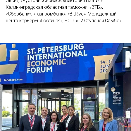
Экси», «РусТрансСервис», «Виктория Балтия»,
Калининградская областная таможня, «ВТБ»,
«Сбербанк», «Газпромбанк», «BitRive», Молодежный
центр карьеры «Гостиная», РСО, «12 Ступеней Самбо».