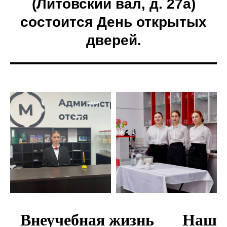
(Литовский вал, д. 27а)
состоится День открытых
дверей.
Внеучебная жизнь
Наши