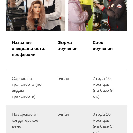
Название
Форма
Срок
Н
специальности/
обучения
обучения
бю
профессии
п
ме
Сервис на
очная
2 года 10
75
транспорте (по
месяцев
видам
(на базе 9
транспорта)
кл.)
Поварское и
очная
3 года 10
75
кондитерское
месяцев
дело
(на базе 9
кл.)