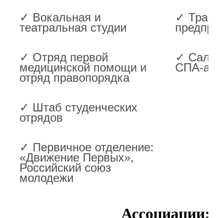
✓ Вокальная и
✓ Тран
театральная студии
предпр
✓ Отряд первой
✓ Сало
медицинской помощи и
СПА-ас
отряд правопорядка
✓ Штаб студенческих
отрядов
✓ Первичное отделение:
«Движение Первых»,
Российский союз
молодежи
Ассоциации: