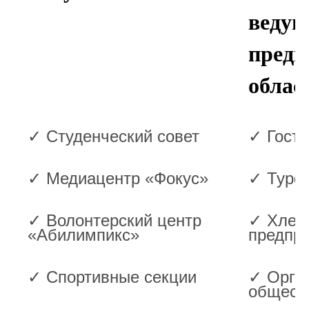
ведущ
предп
облас
✓ Студенческий совет
✓ Гост
✓ Медиацентр «Фокус»
✓ Турф
✓ Волонтерский центр
✓ Хлеб
«Абилимпикс»
предпр
✓ Спортивные секции
✓ Орга
общест