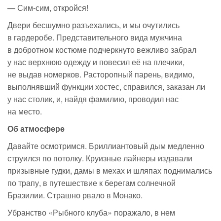
—
Сим-сим
, откройся!
Двери бесшумно разъехались, и мы очутились
в гардеробе. Представительного вида мужчина
в добротном костюме подчеркнуто вежливо забрал
у нас верхнюю одежду и повесил её на плечики,
не выдав номерков. Расторопный парень, видимо,
выполнявший функции хостес, справился, заказан ли
у нас столик, и, найдя фамилию, проводил нас
на место.
Об атмосфере
Давайте осмотримся. Бриллиантовый дым медленно
струился по потолку. Круизные лайнеры издавали
призывные гудки, дамы в мехах и шляпах поднимались
по трапу, в путешествие к берегам солнечной
Бразилии. Страшно рвало в Монако.
Убранство «Рыбного клуба» поражало, в нем