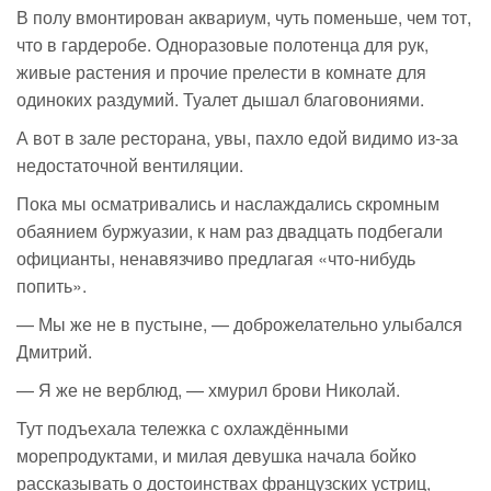
В полу вмонтирован аквариум, чуть поменьше, чем тот,
что в гардеробе. Одноразовые полотенца для рук,
живые растения и прочие прелести в комнате для
одиноких раздумий. Туалет дышал благовониями.
А вот в зале ресторана, увы, пахло едой видимо
из-за
недостаточной вентиляции.
Пока мы осматривались и наслаждались скромным
обаянием буржуазии, к нам раз двадцать подбегали
официанты, ненавязчиво предлагая «
что-нибудь
попить».
— Мы же не в пустыне, — доброжелательно улыбался
Дмитрий.
— Я же не верблюд, — хмурил брови Николай.
Тут подъехала тележка с охлаждёнными
морепродуктами, и милая девушка начала бойко
рассказывать о достоинствах французских устриц,