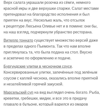
Верх салата украшали розочка из сёмги, немного
красной икры и две верхушки спаржи. Салат местами
претендовал на благородство исполнения и был
приятен на вкус. Несколько жаль, что отсылок
к рецептуре Люсьена Оливье нет и в помине: они бы,
на наш взгляд, подчеркнули убранство ресторана.
Вителло тоннато
существует множество версий даже
в пределах одного Пьемонта. Так что нам вполне
приглянулась та, что была подана на стол. Вкусно
и аскетично по оформлению и подаче.
Бургундские улитки в чесночном соусе
.
Консервированные улитки, запечённые под зелёным
соусом с каплей чеснока, оказались вполне приятной
и незатейливой горячей закуской.
Марсельский суп
на вид выглядел очень богато. Рыба,
креветки, гребешки, мидии, и все это в придачу
плавало в бульоне, который варился из омаров