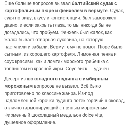
Еще больше вопросов вызвал
балтийский судак с
картофельным пюре и фенхелем в вермуте
. Судак,
судя по виду, вкусу и консистенции, был заморожен
давно, и если закрыть глаза, то мы никогда бы не
догадались, что пробуем. Фенхель был жалок, как
жалка бывает отварная луковица, на которую
наступили и забыли. Вермут ему не помог. Пюре было
сытным, из хорошего картофеля. Лимонная пенка и
соус красивы, как и ломтик морского гребешка с
топпингом из красной икры. Соус биск — удачен.
Десерт из
шоколадного пудинга с имбирным
мороженым
вопросов не вызвал. Всё было
приготовлено по классике жанра.
Из-под
надломленной корочки пудинга потёк горячий шоколад,
отлично гармонирующий с пряным мороженым.
Фирменный шоколадный медальон dolce vita,
душевное оформление.