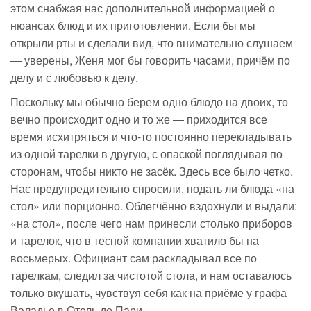
этом снабжая нас дополнительной информацией о
нюансах блюд и их приготовлении. Если бы мы
открыли рты и сделали вид, что внимательно слушаем
— уверены, Женя мог бы говорить часами, причём по
делу и с любовью к делу.
Поскольку мы обычно берем одно блюдо на двоих, то
вечно происходит одно и то же — приходится все
время исхитряться и
что-то
постоянно перекладывать
из одной тарелки в другую, с опаской поглядывая по
сторонам, чтобы никто не засёк. Здесь все было четко.
Нас предупредительно спросили, подать ли блюда «на
стол» или порционно. Облегчённо вздохнули и выдали:
«на стол», после чего нам принесли столько приборов
и тарелок, что в тесной компании хватило бы на
восьмерых. Официант сам раскладывал все по
тарелкам, следил за чистотой стола, и нам оставалось
только вкушать, чувствуя себя как на приёме у графа
Валадье в Отель де Пари.