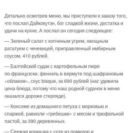
Детально осмотрев меню, мы приступили к заказу того,
что послал Дайкокутэн, бог сладкой жизни, достатка и
удачи на кухне. А послал он сегодня следующее:
— Зеленый салат с копченым угрем, овощным
рататуем с чечевицей, приправленный имбирным
соусом, 410 рублей.
— Балтийский судак с картофельным пюре
по-французски
, фенхель в вермуте под шафрановым
«облаком», соус bisque, за 690 рублей (нас удивила
цена блюда, потому что наш родной судачок в меню
оказался дороже стерляди).
— Консоме из домашнего петуха с морковью и
спаржей, равиоли «гребешки» с мясом и трюфельной
пастой, за 390 деревянных.
— Свежая корюшка с соте из помидор и