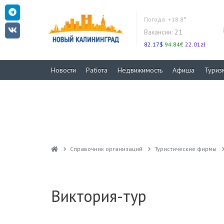
Погода:
+18.8°
Вакансии:
21
82.17$
94.84€
22.01zł
Новости
Работа
Недвижимость
Афиша
Туриз
Справочник организаций
Туристические фирмы
Виктория-тур