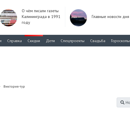
О чём писали газеты
Калининграда в 1991
Главные новости дня
году
м
Справка
Скидки
Дети
Спецпроекты
Свадьба
Гороскопы
Виктория-тур
Но