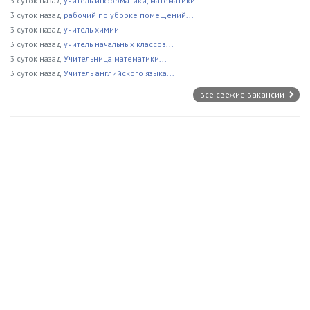
3 суток назад
учитель информатики, математики...
3 суток назад
рабочий по уборке помещений...
3 суток назад
учитель химии
3 суток назад
учитель начальных классов...
3 суток назад
Учительница математики...
3 суток назад
Учитель английского языка...
все свежие вакансии