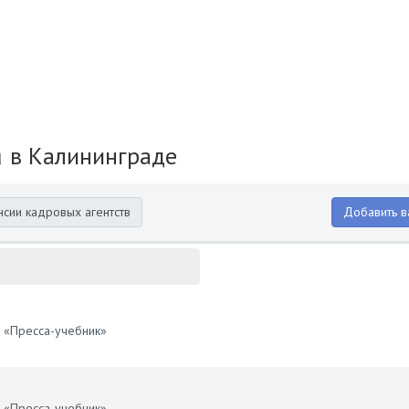
а
в Калининграде
нсии кадровых агентств
Добавить в
 «Пресса-учебник»
 «Пресса-учебник»