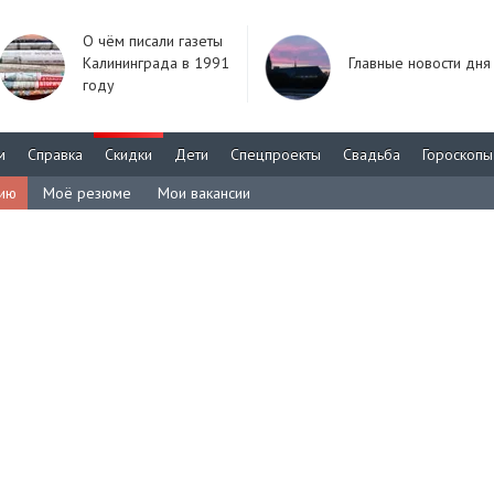
О чём писали газеты
Калининграда в 1991
Главные новости дня
году
м
Справка
Скидки
Дети
Спецпроекты
Свадьба
Гороскопы
сию
Моё резюме
Мои вакансии