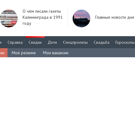
О чём писали газеты
Калининграда в 1991
Главные новости дня
году
м
Справка
Скидки
Дети
Спецпроекты
Свадьба
Гороскопы
сию
Моё резюме
Мои вакансии