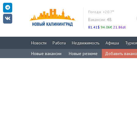
Погода:
+20.7°
Вакансии:
48
81.41$
94.06€
21.86zł
Новости
Работа
Недвижимость
Афиша
Туриз
Новые вакансии
Новые резюме
Добавить вакан