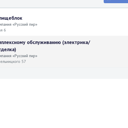
 пищеблок
мпания «Русский пир»
я 6
мплексному обслуживанию (электрика/
тделка)
мпания «Русский пир»
мельницкого 57