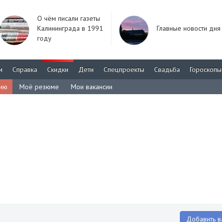
О чём писали газеты
Калининграда в 1991
Главные новости дня
году
м
Справка
Скидки
Дети
Спецпроекты
Свадьба
Гороскопы
сию
Моё резюме
Мои вакансии
Добавить в