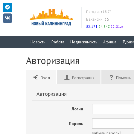
Погода:
+18.7°
Вакансии:
35
82.17$
94.84€
22.01zł
Новости
Работа
Недвижимость
Афиша
Туриз
Авторизация
Вход
Регистрация
Помощь
Авторизация
Логин
Пароль
забыли пароль?