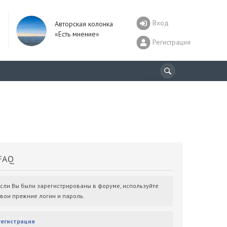
Вход
Авторская колонка
«Есть мнение»
Регистрация
AQ
Если Вы были зарегистрированы в форуме, используйте
свои прежние логин и пароль.
Регистрация