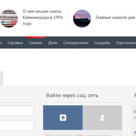
О чём писали газеты
Калининграда в 1991
Главные новости дня
году
м
Справка
Скидки
Дети
Спецпроекты
Свадьба
Гороскопы
Войти через соц. сеть
F