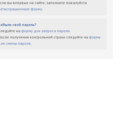
Если вы впервые на сайте, заполните пожалуйста
регистрационную форму
.
Забыли свой пароль?
Следуйте на
форму для запроса пароля
.
После получения контрольной строки следуйте на
форму
для смены пароля
.