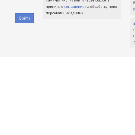
Нажимая кнопку войти через соц.сеть
принимаю
соглашение
на обработку моих
персональных данных.
Войти