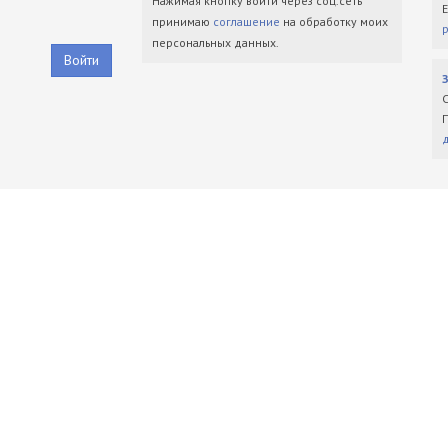
Нажимая кнопку войти через соц.сеть
принимаю
соглашение
на обработку моих
персональных данных.
Войти