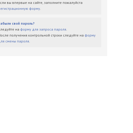
Если вы впервые на сайте, заполните пожалуйста
регистрационную форму
.
Забыли свой пароль?
Следуйте на
форму для запроса пароля
.
После получения контрольной строки следуйте на
форму
для смены пароля
.