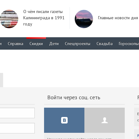
О чём писали газеты
Калининграда в 1991
Главные новости дня
году
м
Справка
Скидки
Дети
Спецпроекты
Свадьба
Гороскопы
Войти через соц. сеть
F