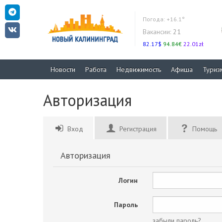
Погода:
+16.1°
Вакансии:
21
82.17$
94.84€
22.01zł
Новости
Работа
Недвижимость
Афиша
Туриз
Авторизация
Вход
Регистрация
Помощь
Авторизация
Логин
Пароль
забыли пароль?