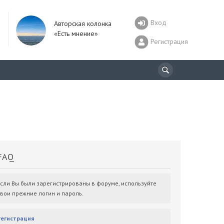
Вход
Авторская колонка
«Есть мнение»
Регистрация
AQ
Если Вы были зарегистрированы в форуме, используйте
свои прежние логин и пароль.
Регистрация