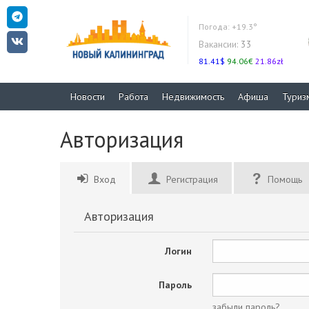
Погода:
+19.3°
Вакансии:
33
81.41$
94.06€
21.86zł
Новости
Работа
Недвижимость
Афиша
Туриз
Авторизация
Вход
Регистрация
Помощь
Авторизация
Логин
Пароль
забыли пароль?