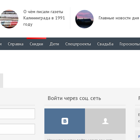
О чём писали газеты
Калининграда в 1991
Главные новости дня
году
м
Справка
Скидки
Дети
Спецпроекты
Свадьба
Гороскопы
Войти через соц. сеть
F