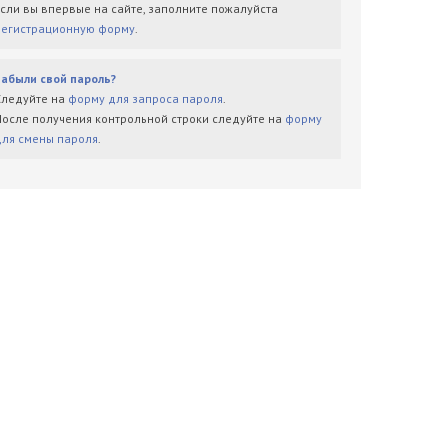
Если вы впервые на сайте, заполните пожалуйста
регистрационную форму
.
Забыли свой пароль?
Следуйте на
форму для запроса пароля
.
После получения контрольной строки следуйте на
форму
для смены пароля
.