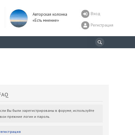
Вход
Авторская колонка
«Есть мнение»
Регистрация
AQ
Если Вы были зарегистрированы в форуме, используйте
свои прежние логин и пароль.
Регистрация