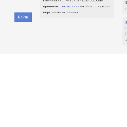
Нажимая кнопку войти через соц.сеть
принимаю
соглашение
на обработку моих
персональных данных.
Войти