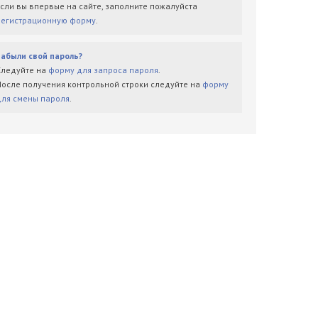
Если вы впервые на сайте, заполните пожалуйста
регистрационную форму
.
Забыли свой пароль?
Следуйте на
форму для запроса пароля
.
После получения контрольной строки следуйте на
форму
для смены пароля
.