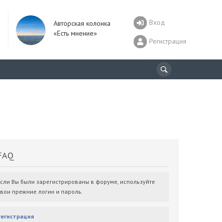
Вход
Авторская колонка
«Есть мнение»
Регистрация
AQ
Если Вы были зарегистрированы в форуме, используйте
свои прежние логин и пароль.
Регистрация