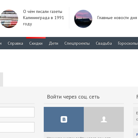
О чём писали газеты
Калининграда в 1991
Главные новости дня
году
м
Справка
Скидки
Дети
Спецпроекты
Свадьба
Гороскопы
Войти через соц. сеть
F