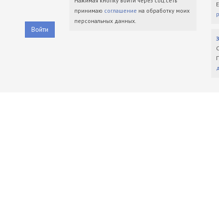
Нажимая кнопку войти через соц.сеть
принимаю
соглашение
на обработку моих
персональных данных.
Войти