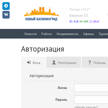
Погода:
+19.2°
Вакансии:
32
81.41$
94.06€
21.86zł
Новости
Работа
Недвижимость
Афиша
Туриз
Авторизация
Вход
Регистрация
Помощь
Авторизация
Логин
Пароль
забыли пароль?