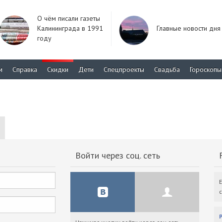
О чём писали газеты
Калининграда в 1991
Главные новости дня
году
м
Справка
Скидки
Дети
Спецпроекты
Свадьба
Гороскопы
Войти через соц. сеть
F