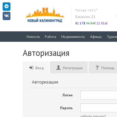
Погода:
+16.1°
Вакансии:
21
82.17$
94.84€
22.01zł
Новости
Работа
Недвижимость
Афиша
Туриз
Авторизация
Вход
Регистрация
Помощь
Авторизация
Логин
Пароль
забыли пароль?