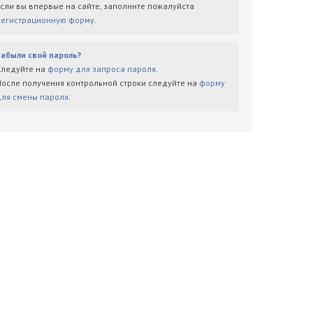
Если вы впервые на сайте, заполните пожалуйста
регистрационную форму
.
Забыли свой пароль?
Следуйте на
форму для запроса пароля
.
После получения контрольной строки следуйте на
форму
для смены пароля
.