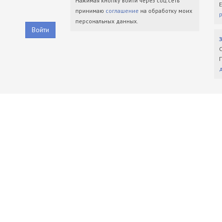
Нажимая кнопку войти через соц.сеть
принимаю
соглашение
на обработку моих
персональных данных.
Войти