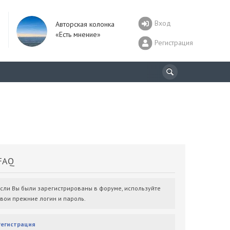
Вход
Авторская колонка
«Есть мнение»
Регистрация
AQ
Если Вы были зарегистрированы в форуме, используйте
свои прежние логин и пароль.
Регистрация