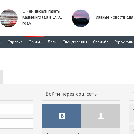
О чём писали газеты
Калининграда в 1991
Главные новости дня
году
м
Справка
Скидки
Дети
Спецпроекты
Свадьба
Гороскопы
Войти через соц. сеть
F