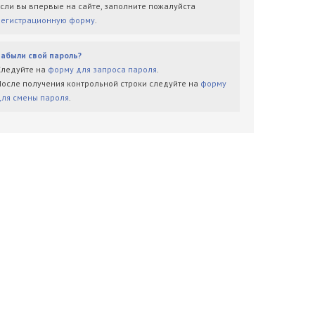
Если вы впервые на сайте, заполните пожалуйста
регистрационную форму
.
Забыли свой пароль?
Следуйте на
форму для запроса пароля
.
После получения контрольной строки следуйте на
форму
для смены пароля
.