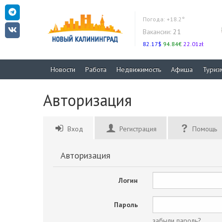
Погода:
+18.2°
Вакансии:
21
82.17$
94.84€
22.01zł
Новости
Работа
Недвижимость
Афиша
Туриз
Авторизация
Вход
Регистрация
Помощь
Авторизация
Логин
Пароль
забыли пароль?