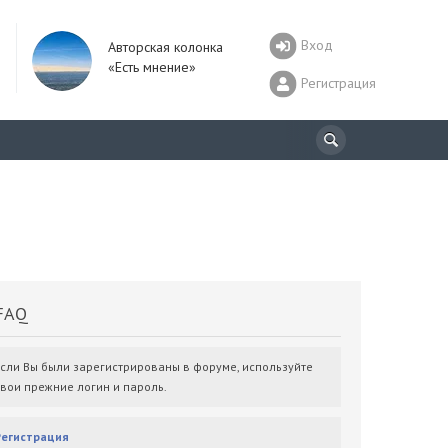
Вход
Авторская колонка
«Есть мнение»
Регистрация
AQ
Если Вы были зарегистрированы в форуме, используйте
свои прежние логин и пароль.
Регистрация