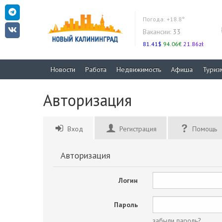
Погода:
+18.8°
Вакансии:
33
81.41$
94.06€
21.86zł
Новости
Работа
Недвижимость
Афиша
Туриз
Авторизация
Вход
Регистрация
Помощь
Авторизация
Логин
Пароль
забыли пароль?