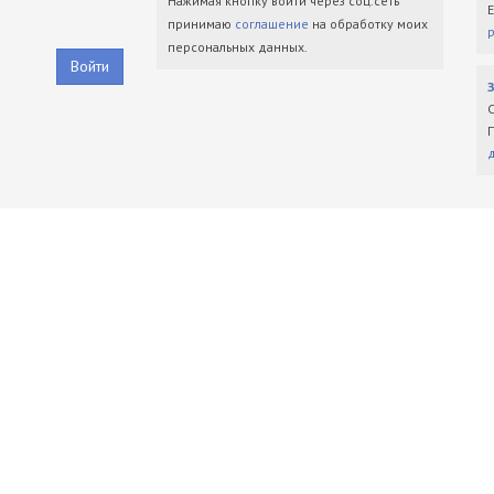
Нажимая кнопку войти через соц.сеть
принимаю
соглашение
на обработку моих
персональных данных.
Войти