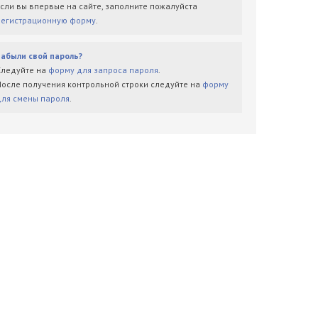
Если вы впервые на сайте, заполните пожалуйста
регистрационную форму
.
Забыли свой пароль?
Следуйте на
форму для запроса пароля
.
После получения контрольной строки следуйте на
форму
для смены пароля
.