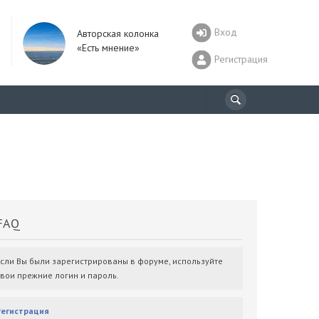
Вход
Авторская колонка
«Есть мнение»
Регистрация
AQ
Если Вы были зарегистрированы в форуме, используйте
свои прежние логин и пароль.
Регистрация