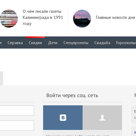
О чём писали газеты
Калининграда в 1991
Главные новости дня
году
м
Справка
Скидки
Дети
Спецпроекты
Свадьба
Гороскопы
Войти через соц. сеть
F