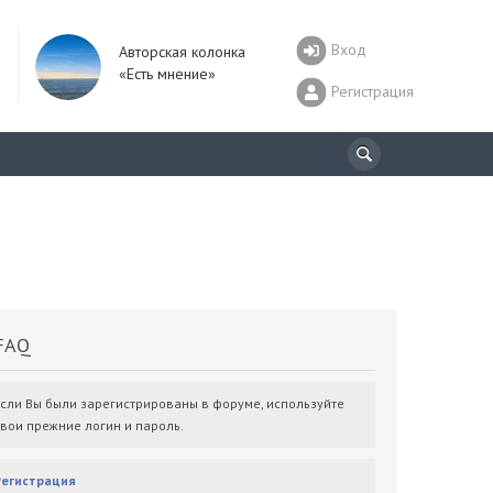
Вход
Авторская колонка
«Есть мнение»
Регистрация
AQ
Если Вы были зарегистрированы в форуме, используйте
свои прежние логин и пароль.
Регистрация