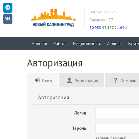
Погода:
+23.2°
Вакансии:
37
80.93$
93.19€
21.69zł
Новости
Работа
Недвижимость
Афиша
Туриз
Авторизация
Вход
Регистрация
Помощь
Авторизация
Логин
Пароль
забыли пароль?