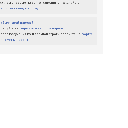
Если вы впервые на сайте, заполните пожалуйста
регистрационную форму
.
Забыли свой пароль?
Следуйте на
форму для запроса пароля
.
После получения контрольной строки следуйте на
форму
для смены пароля
.