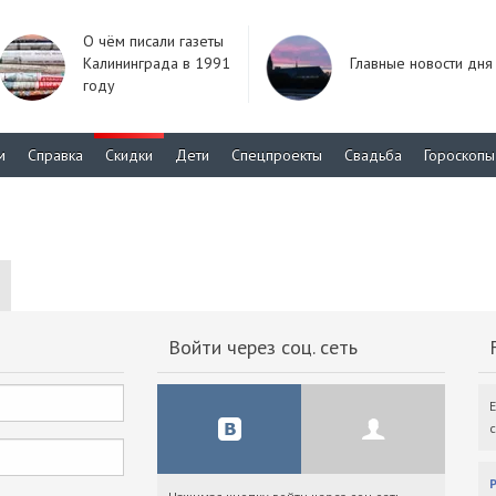
О чём писали газеты
Калининграда в 1991
Главные новости дня
году
м
Справка
Скидки
Дети
Спецпроекты
Свадьба
Гороскопы
Войти через соц. сеть
F