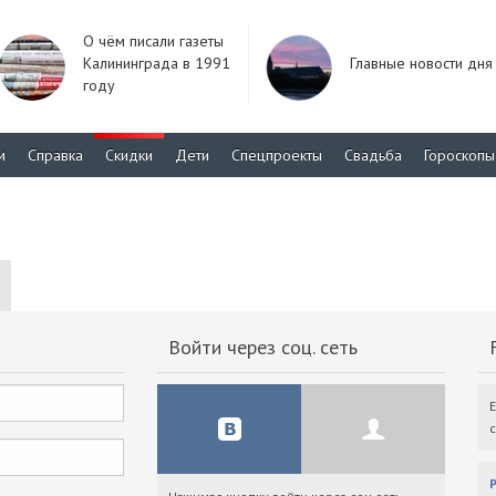
О чём писали газеты
Калининграда в 1991
Главные новости дня
году
м
Справка
Скидки
Дети
Спецпроекты
Свадьба
Гороскопы
Войти через соц. сеть
F