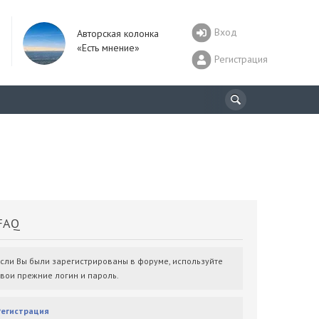
Вход
Авторская колонка
«Есть мнение»
Регистрация
AQ
Если Вы были зарегистрированы в форуме, используйте
свои прежние логин и пароль.
Регистрация