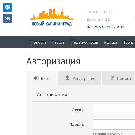
Погода:
+17.2°
Вакансии:
21
82.17$
94.84€
22.01zł
Новости
Работа
Недвижимость
Афиша
Туриз
Авторизация
Вход
Регистрация
Помощь
Авторизация
Логин
Пароль
забыли пароль?