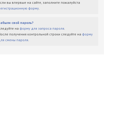
Если вы впервые на сайте, заполните пожалуйста
регистрационную форму
.
Забыли свой пароль?
Следуйте на
форму для запроса пароля
.
После получения контрольной строки следуйте на
форму
для смены пароля
.