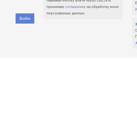
Нажимая кнопку войти через соц.сеть
принимаю
соглашение
на обработку моих
персональных данных.
Войти