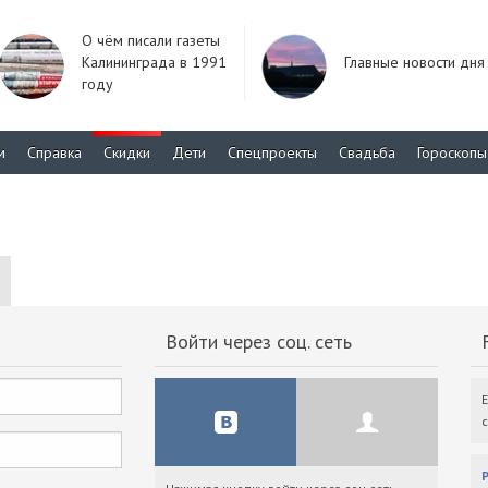
О чём писали газеты
Калининграда в 1991
Главные новости дня
году
м
Справка
Скидки
Дети
Спецпроекты
Свадьба
Гороскопы
Войти через соц. сеть
F