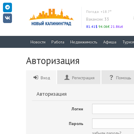
Погода:
+18.7°
Вакансии:
33
81.41$
94.06€
21.86zł
Новости
Работа
Недвижимость
Афиша
Туриз
Авторизация
Вход
Регистрация
Помощь
Авторизация
Логин
Пароль
забыли пароль?