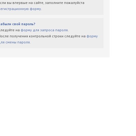
Если вы впервые на сайте, заполните пожалуйста
регистрационную форму
.
Забыли свой пароль?
Следуйте на
форму для запроса пароля
.
После получения контрольной строки следуйте на
форму
для смены пароля
.