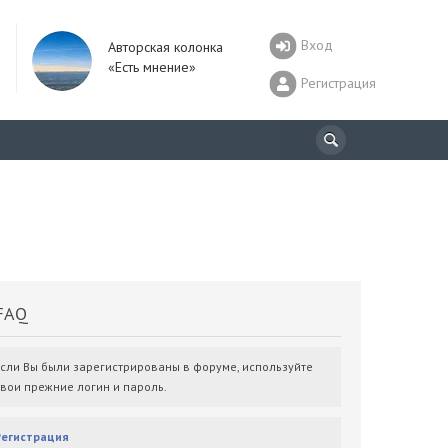
Вход
Авторская колонка
«Есть мнение»
Регистрация
AQ
Если Вы были зарегистрированы в форуме, используйте
свои прежние логин и пароль.
Регистрация