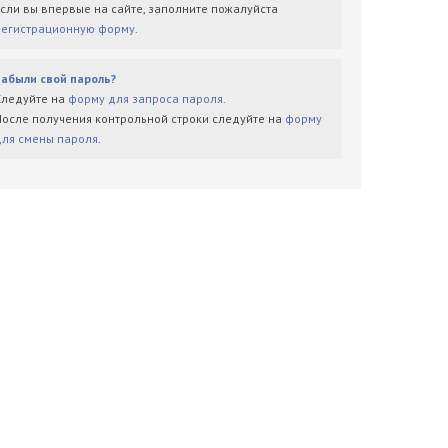
Если вы впервые на сайте, заполните пожалуйста
регистрационную форму
.
Забыли свой пароль?
Следуйте на
форму для запроса пароля
.
После получения контрольной строки следуйте на
форму
для смены пароля
.