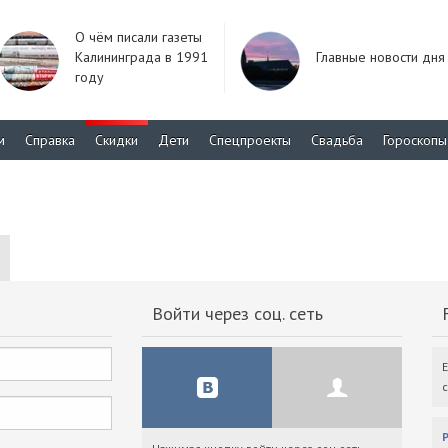
О чём писали газеты
Калининграда в 1991
Главные новости дня
году
м
Справка
Скидки
Дети
Спецпроекты
Свадьба
Гороскопы
Войти через соц. сеть
F