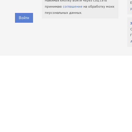
Нажимая кнопку войти через соц.сеть
принимаю
соглашение
на обработку моих
персональных данных.
Войти