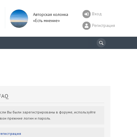
Вход
Авторская колонка
«Есть мнение»
Регистрация
AQ
Если Вы были зарегистрированы в форуме, используйте
свои прежние логин и пароль.
Регистрация