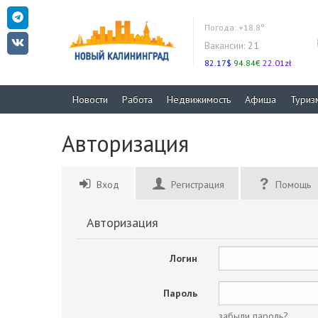
Погода:
+18.8°
Вакансии:
21
82.17$
94.84€
22.01zł
Новости
Работа
Недвижимость
Афиша
Туриз
Авторизация
Вход
Регистрация
Помощь
Авторизация
Логин
Пароль
забыли пароль?