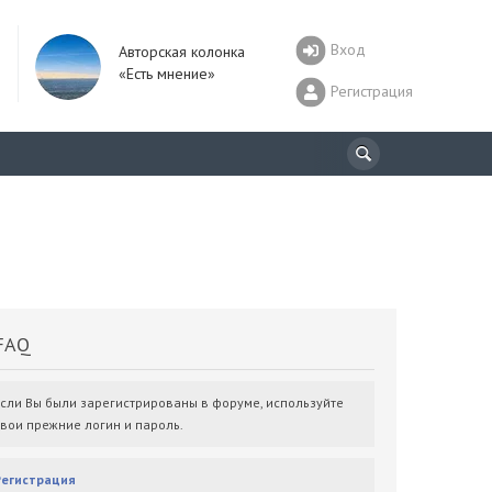
Вход
Авторская колонка
«Есть мнение»
Регистрация
AQ
Если Вы были зарегистрированы в форуме, используйте
свои прежние логин и пароль.
Регистрация