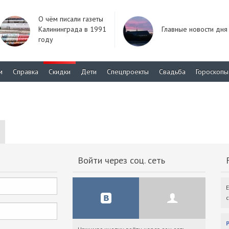
О чём писали газеты
Калининграда в 1991
Главные новости дня
году
м
Справка
Скидки
Дети
Спецпроекты
Свадьба
Гороскопы
Войти через соц. сеть
F