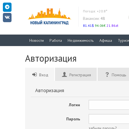
Погода:
+20.8°
Вакансии:
48
81.41$
94.06€
21.86zł
Новости
Работа
Недвижимость
Афиша
Туриз
Авторизация
Вход
Регистрация
Помощь
Авторизация
Логин
Пароль
забыли пароль?