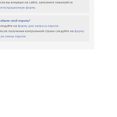
Если вы впервые на сайте, заполните пожалуйста
регистрационную форму
.
Забыли свой пароль?
Следуйте на
форму для запроса пароля
.
После получения контрольной строки следуйте на
форму
для смены пароля
.