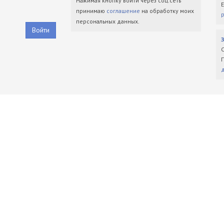
Нажимая кнопку войти через соц.сеть
принимаю
соглашение
на обработку моих
персональных данных.
Войти