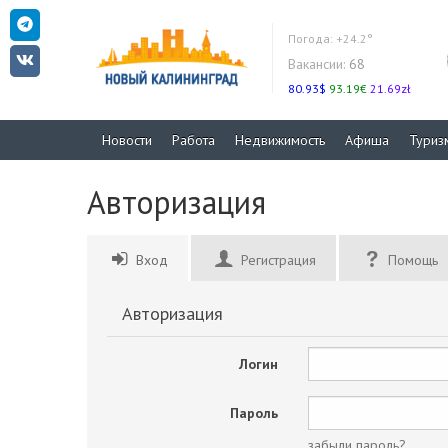
Погода:
+24.2°
Вакансии:
68
80.93$
93.19€
21.69zł
Новости
Работа
Недвижимость
Афиша
Туриз
Авторизация
Вход
Регистрация
Помощь
Авторизация
Логин
Пароль
забыли пароль?