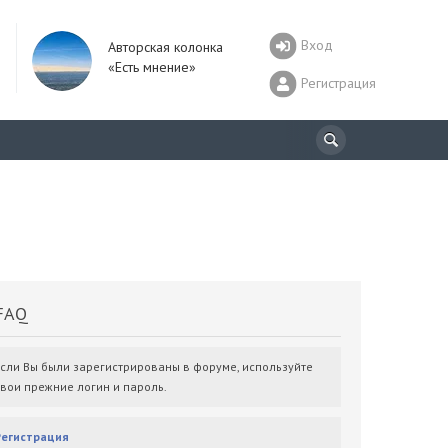
Вход
Авторская колонка
«Есть мнение»
Регистрация
AQ
Если Вы были зарегистрированы в форуме, используйте
свои прежние логин и пароль.
Регистрация