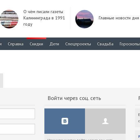
О чём писали газеты
Калининграда в 1991
Главные новости дня
году
м
Справка
Скидки
Дети
Спецпроекты
Свадьба
Гороскопы
Войти через соц. сеть
F