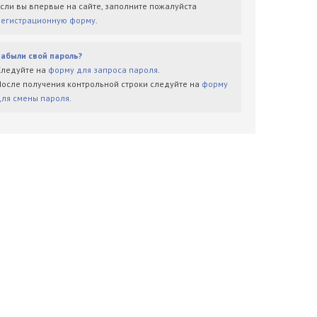
Если вы впервые на сайте, заполните пожалуйста
регистрационную форму
.
Забыли свой пароль?
Следуйте на
форму для запроса пароля
.
После получения контрольной строки следуйте на
форму
для смены пароля
.