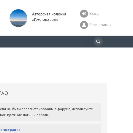
Вход
Авторская колонка
«Есть мнение»
Регистрация
AQ
Если Вы были зарегистрированы в форуме, используйте
свои прежние логин и пароль.
Регистрация