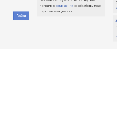
Нажимая кнопку войти через соц.сеть
принимаю
соглашение
на обработку моих
персональных данных.
Войти