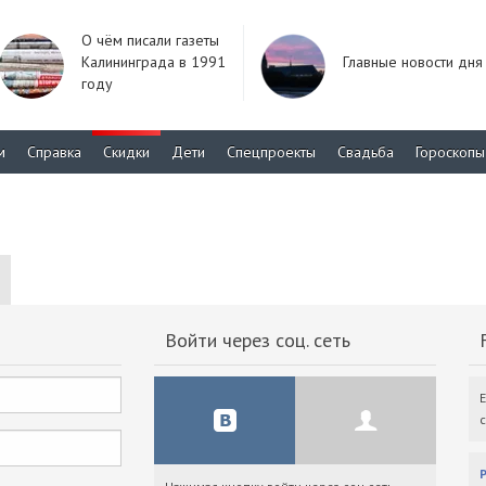
О чём писали газеты
Калининграда в 1991
Главные новости дня
году
м
Справка
Скидки
Дети
Спецпроекты
Свадьба
Гороскопы
Войти через соц. сеть
F