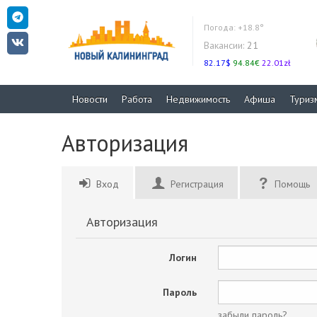
Погода:
+18.8°
Вакансии:
21
82.17$
94.84€
22.01zł
Новости
Работа
Недвижимость
Афиша
Туриз
Авторизация
Вход
Регистрация
Помощь
Авторизация
Логин
Пароль
забыли пароль?