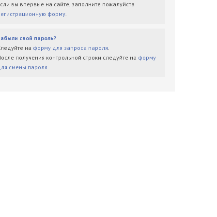
Если вы впервые на сайте, заполните пожалуйста
регистрационную форму
.
Забыли свой пароль?
Следуйте на
форму для запроса пароля
.
После получения контрольной строки следуйте на
форму
для смены пароля
.