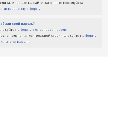
Если вы впервые на сайте, заполните пожалуйста
регистрационную форму
.
Забыли свой пароль?
Следуйте на
форму для запроса пароля
.
После получения контрольной строки следуйте на
форму
для смены пароля
.