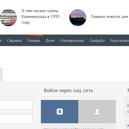
О чём писали газеты
Калининграда в 1991
Главные новости дня
году
м
Справка
Скидки
Дети
Спецпроекты
Свадьба
Гороскопы
Войти через соц. сеть
F