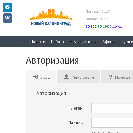
Погода:
+21.6°
Вакансии:
37
80.93$
93.19€
21.69zł
Новости
Работа
Недвижимость
Афиша
Туриз
Авторизация
Вход
Регистрация
Помощь
Авторизация
Логин
Пароль
забыли пароль?