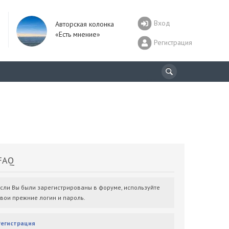
Вход
Авторская колонка
«Есть мнение»
Регистрация
AQ
Если Вы были зарегистрированы в форуме, используйте
свои прежние логин и пароль.
Регистрация