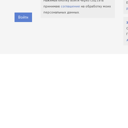
Нажимая кнопку войти через соц.сеть
принимаю
соглашение
на обработку моих
персональных данных.
Войти