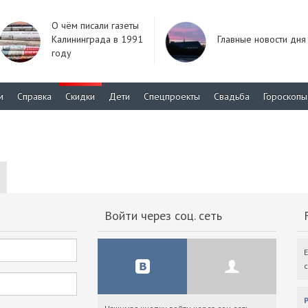
О чём писали газеты
Калининграда в 1991
Главные новости дня
году
м
Справка
Скидки
Дети
Спецпроекты
Свадьба
Гороскопы
Войти через соц. сеть
F