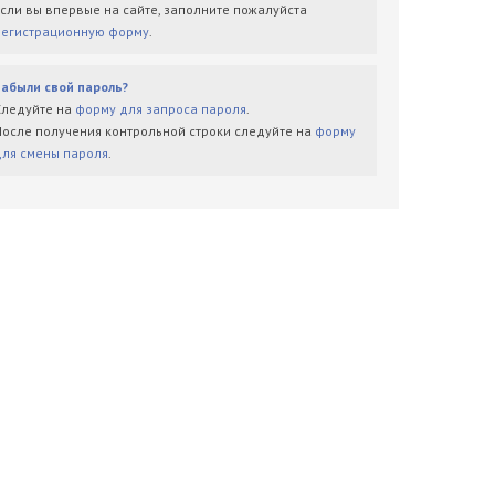
Если вы впервые на сайте, заполните пожалуйста
регистрационную форму
.
Забыли свой пароль?
Следуйте на
форму для запроса пароля
.
После получения контрольной строки следуйте на
форму
для смены пароля
.