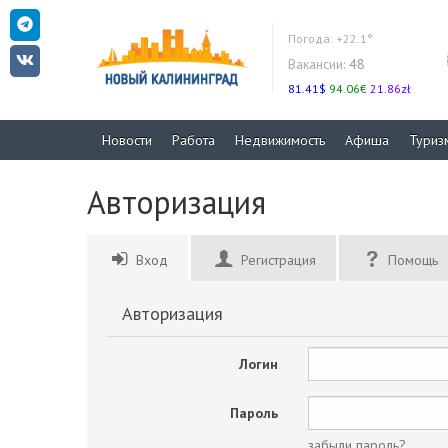
Погода:
+22.1°
Вакансии:
48
81.41$
94.06€
21.86zł
Новости
Работа
Недвижимость
Афиша
Туриз
Авторизация
Вход
Регистрация
Помощь
Авторизация
Логин
Пароль
забыли пароль?