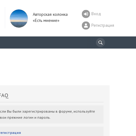
Вход
Авторская колонка
«Есть мнение»
Регистрация
AQ
Если Вы были зарегистрированы в форуме, используйте
свои прежние логин и пароль.
Регистрация