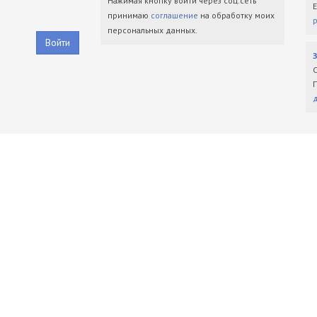
Нажимая кнопку войти через соц.сеть
принимаю
соглашение
на обработку моих
персональных данных.
Войти