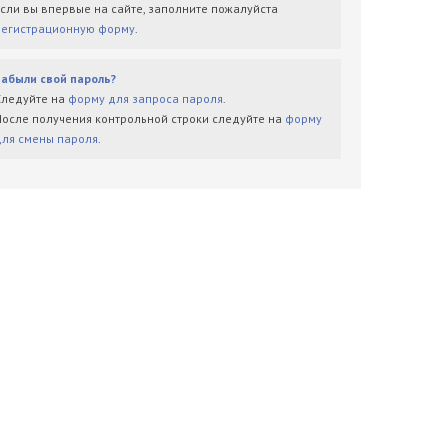
Если вы впервые на сайте, заполните пожалуйста
регистрационную форму
.
Забыли свой пароль?
Следуйте на
форму для запроса пароля
.
После получения контрольной строки следуйте на
форму
для смены пароля
.