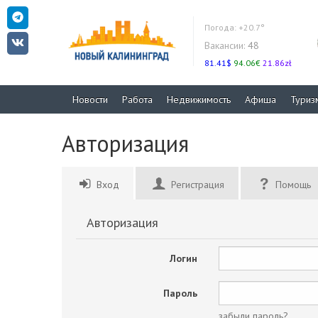
Погода:
+20.7°
Вакансии:
48
81.41$
94.06€
21.86zł
Новости
Работа
Недвижимость
Афиша
Туриз
Авторизация
Вход
Регистрация
Помощь
Авторизация
Логин
Пароль
забыли пароль?