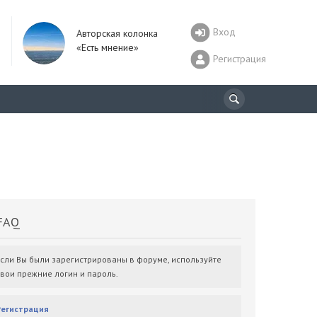
Вход
Авторская колонка
«Есть мнение»
Регистрация
AQ
Если Вы были зарегистрированы в форуме, используйте
свои прежние логин и пароль.
Регистрация