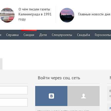
О чём писали газеты
Калининграда в 1991
Главные новости дня
году
м
Справка
Скидки
Дети
Спецпроекты
Свадьба
Гороскопы
Войти через соц. сеть
F