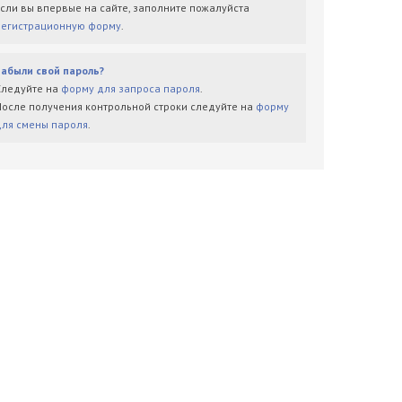
Если вы впервые на сайте, заполните пожалуйста
регистрационную форму
.
Забыли свой пароль?
Следуйте на
форму для запроса пароля
.
После получения контрольной строки следуйте на
форму
для смены пароля
.