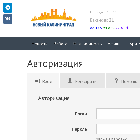
Погода:
+18.3°
Вакансии:
21
82.17$
94.84€
22.01zł
Новости
Работа
Недвижимость
Афиша
Туриз
Авторизация
Вход
Регистрация
Помощь
Авторизация
Логин
Пароль
забыли пароль?