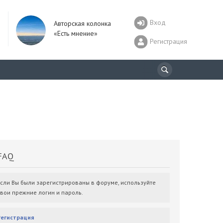
Вход
Авторская колонка
«Есть мнение»
Регистрация
AQ
Если Вы были зарегистрированы в форуме, используйте
свои прежние логин и пароль.
Регистрация