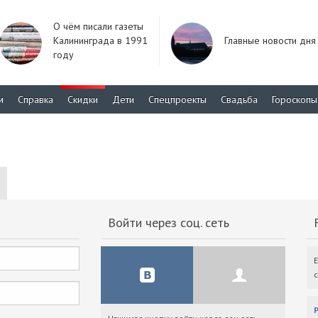
О чём писали газеты
Калининграда в 1991
Главные новости дня
году
м
Справка
Скидки
Дети
Спецпроекты
Свадьба
Гороскопы
Войти через соц. сеть
F