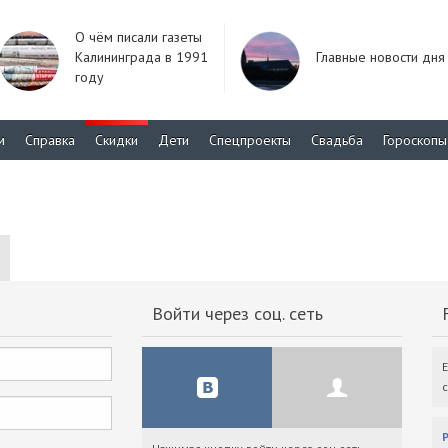
О чём писали газеты
Калининграда в 1991
Главные новости дня
году
м
Справка
Скидки
Дети
Спецпроекты
Свадьба
Гороскопы
Войти через соц. сеть
F