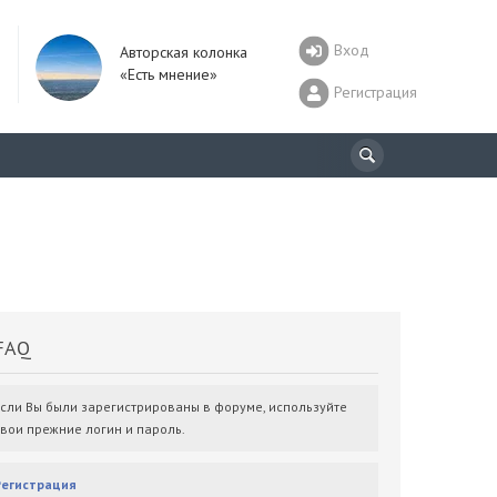
Вход
Авторская колонка
«Есть мнение»
Регистрация
AQ
Если Вы были зарегистрированы в форуме, используйте
свои прежние логин и пароль.
Регистрация