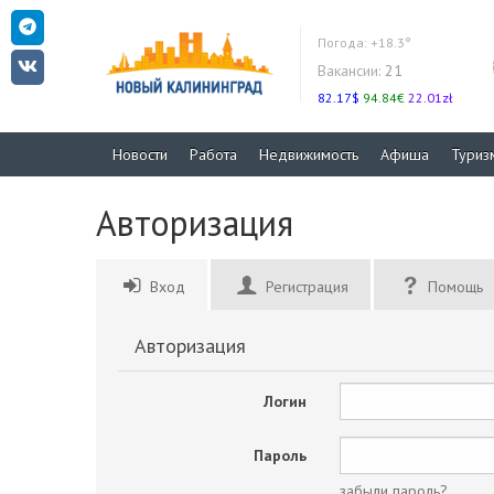
Погода:
+18.3°
Вакансии:
21
82.17$
94.84€
22.01zł
Новости
Работа
Недвижимость
Афиша
Туриз
Авторизация
Вход
Регистрация
Помощь
Авторизация
Логин
Пароль
забыли пароль?