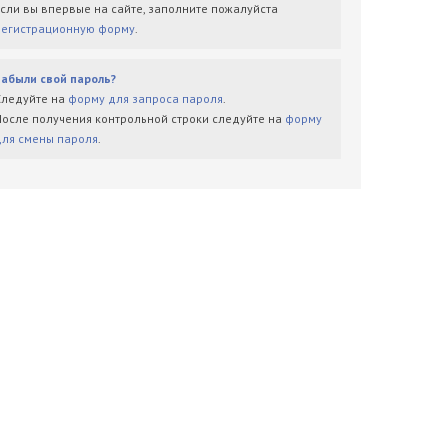
Если вы впервые на сайте, заполните пожалуйста
регистрационную форму
.
Забыли свой пароль?
Следуйте на
форму для запроса пароля
.
После получения контрольной строки следуйте на
форму
для смены пароля
.