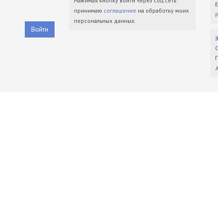
Нажимая кнопку войти через соц.сеть
принимаю
соглашение
на обработку моих
персональных данных.
Войти