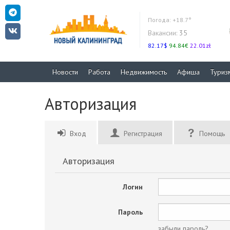
Погода:
+18.7°
Вакансии:
35
82.17$
94.84€
22.01zł
Новости
Работа
Недвижимость
Афиша
Туриз
Авторизация
Вход
Регистрация
Помощь
Авторизация
Логин
Пароль
забыли пароль?