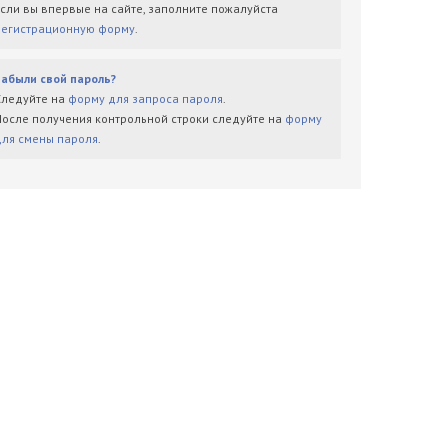
Если вы впервые на сайте, заполните пожалуйста
регистрационную форму
.
Забыли свой пароль?
Следуйте на
форму для запроса пароля
.
После получения контрольной строки следуйте на
форму
для смены пароля
.