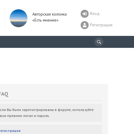
Вход
Авторская колонка
«Есть мнение»
Регистрация
AQ
Если Вы были зарегистрированы в форуме, используйте
свои прежние логин и пароль.
Регистрация