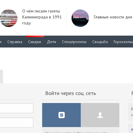
О чём писали газеты
Калининграда в 1991
Главные новости дня
году
м
Справка
Скидки
Дети
Спецпроекты
Свадьба
Гороскопы
Войти через соц. сеть
F