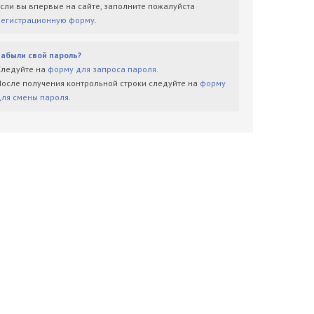
Если вы впервые на сайте, заполните пожалуйста
регистрационную форму
.
Забыли свой пароль?
Следуйте на
форму для запроса пароля
.
После получения контрольной строки следуйте на
форму
для смены пароля
.