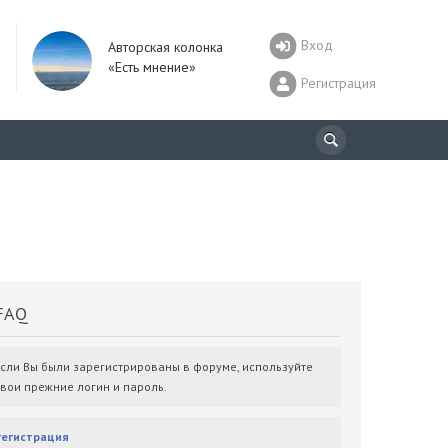
Вход
Авторская колонка
«Есть мнение»
Регистрация
AQ
Если Вы были зарегистрированы в форуме, используйте
свои прежние логин и пароль.
Регистрация