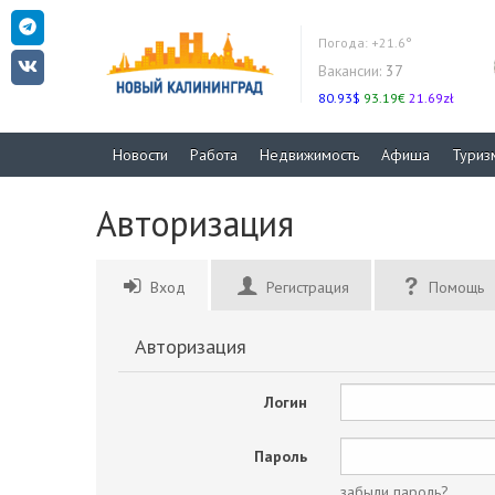
Погода:
+21.6°
Вакансии:
37
80.93$
93.19€
21.69zł
Новости
Работа
Недвижимость
Афиша
Туриз
Авторизация
Вход
Регистрация
Помощь
Авторизация
Логин
Пароль
забыли пароль?