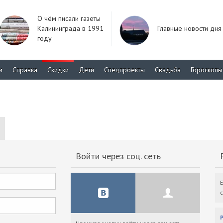
О чём писали газеты
Калининграда в 1991
Главные новости дня
году
м
Справка
Скидки
Дети
Спецпроекты
Свадьба
Гороскопы
Войти через соц. сеть
F