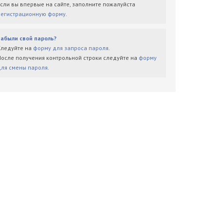
Если вы впервые на сайте, заполните пожалуйста
регистрационную форму
.
Забыли свой пароль?
Следуйте на
форму для запроса пароля
.
После получения контрольной строки следуйте на
форму
для смены пароля
.