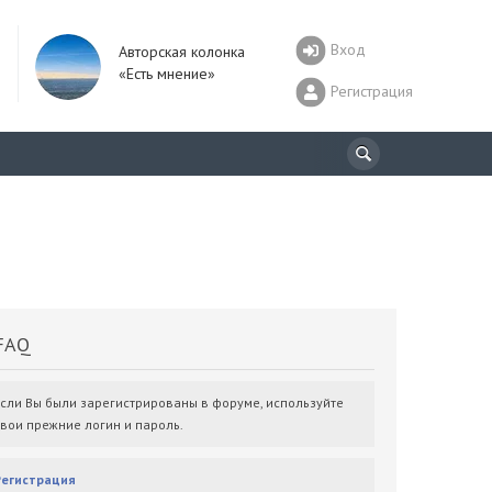
Вход
Авторская колонка
«Есть мнение»
Регистрация
AQ
Если Вы были зарегистрированы в форуме, используйте
свои прежние логин и пароль.
Регистрация