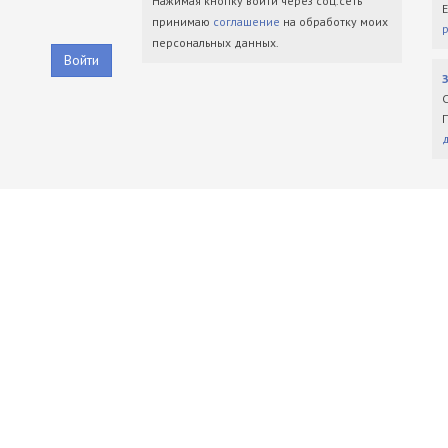
Нажимая кнопку войти через соц.сеть
принимаю
соглашение
на обработку моих
персональных данных.
Войти