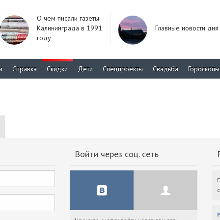
О чём писали газеты
Калининграда в 1991
Главные новости дня
году
м
Справка
Скидки
Дети
Спецпроекты
Свадьба
Гороскопы
Войти через соц. сеть
F