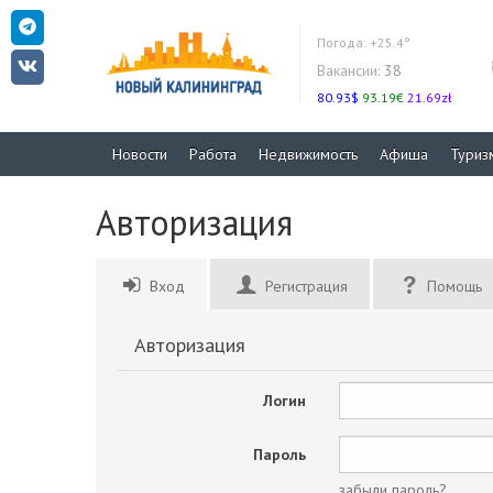
Погода:
+25.4°
Вакансии:
38
80.93$
93.19€
21.69zł
Новости
Работа
Недвижимость
Афиша
Туриз
Авторизация
Вход
Регистрация
Помощь
Авторизация
Логин
Пароль
забыли пароль?