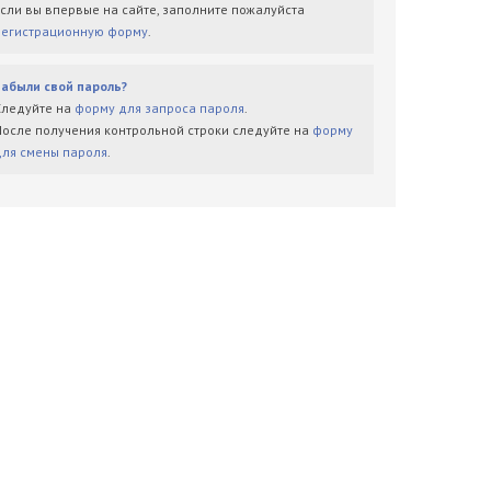
Если вы впервые на сайте, заполните пожалуйста
регистрационную форму
.
Забыли свой пароль?
Следуйте на
форму для запроса пароля
.
После получения контрольной строки следуйте на
форму
для смены пароля
.