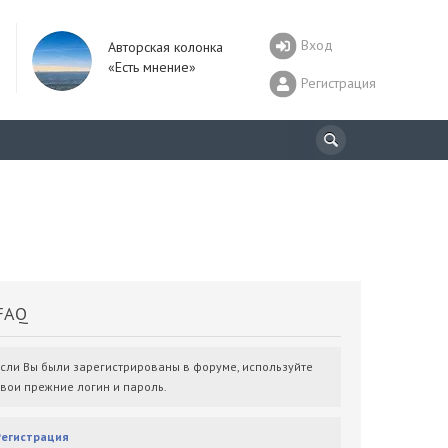
Вход
Авторская колонка
«Есть мнение»
Регистрация
AQ
Если Вы были зарегистрированы в форуме, используйте
свои прежние логин и пароль.
Регистрация