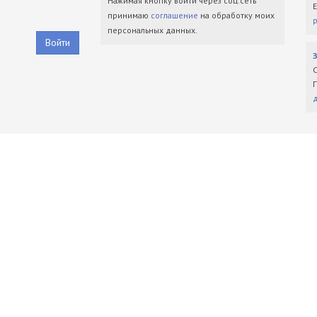
Нажимая кнопку войти через соц.сеть
принимаю
соглашение
на обработку моих
персональных данных.
Войти