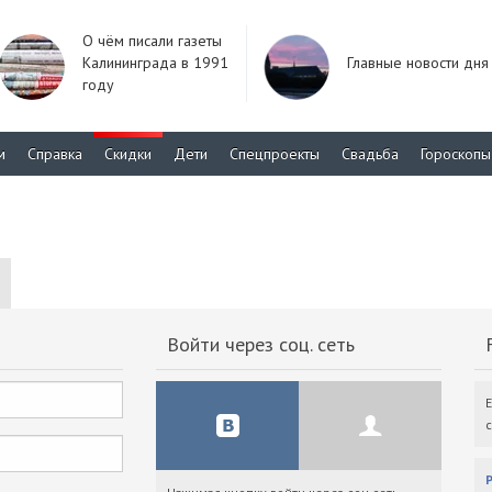
О чём писали газеты
Калининграда в 1991
Главные новости дня
году
м
Справка
Скидки
Дети
Спецпроекты
Свадьба
Гороскопы
Войти через соц. сеть
F