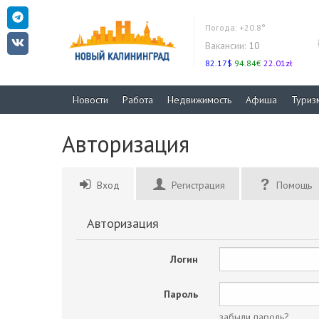
Погода:
+20.8°
Вакансии:
10
82.17$
94.84€
22.01zł
Новости
Работа
Недвижимость
Афиша
Туриз
Авторизация
Вход
Регистрация
Помощь
Авторизация
Логин
Пароль
забыли пароль?