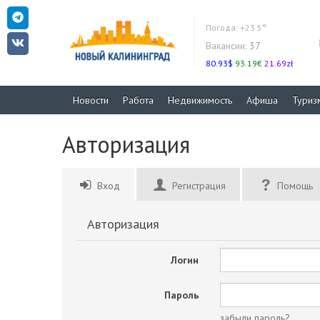
Погода:
+23.5°
Вакансии:
37
80.93$
93.19€
21.69zł
Новости
Работа
Недвижимость
Афиша
Туриз
Авторизация
Вход
Регистрация
Помощь
Авторизация
Логин
Пароль
забыли пароль?