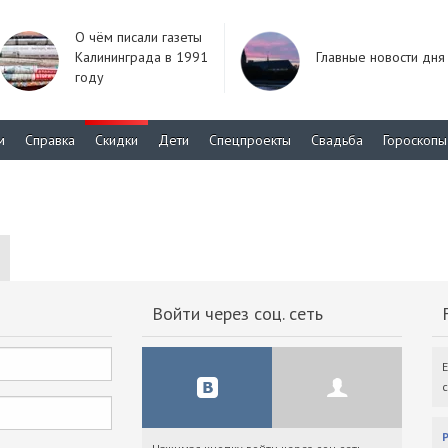
О чём писали газеты
Калининграда в 1991
Главные новости дня
году
м
Справка
Скидки
Дети
Спецпроекты
Свадьба
Гороскопы
Войти через соц. сеть
F