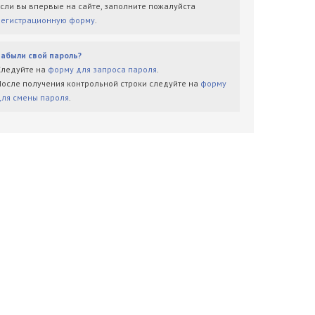
Если вы впервые на сайте, заполните пожалуйста
регистрационную форму
.
Забыли свой пароль?
Следуйте на
форму для запроса пароля
.
После получения контрольной строки следуйте на
форму
для смены пароля
.