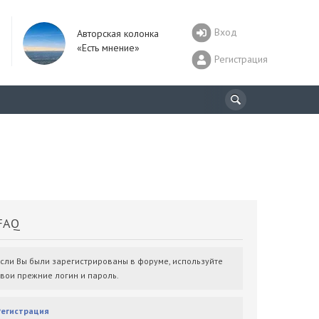
Вход
Авторская колонка
«Есть мнение»
Регистрация
AQ
Если Вы были зарегистрированы в форуме, используйте
свои прежние логин и пароль.
Регистрация