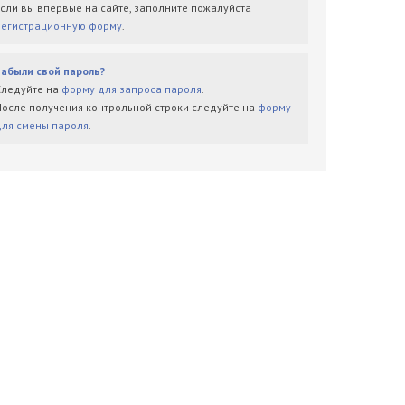
Если вы впервые на сайте, заполните пожалуйста
регистрационную форму
.
Забыли свой пароль?
Следуйте на
форму для запроса пароля
.
После получения контрольной строки следуйте на
форму
для смены пароля
.