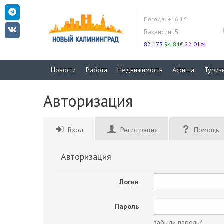
Погода:
+16.1°
Вакансии:
5
82.17$
94.84€
22.01zł
Новости
Работа
Недвижимость
Афиша
Туриз
Авторизация
Вход
Регистрация
Помощь
Авторизация
Логин
Пароль
забыли пароль?