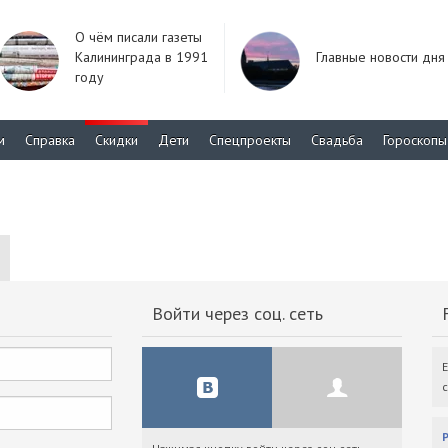
О чём писали газеты
Калининграда в 1991
Главные новости дня
году
м
Справка
Скидки
Дети
Спецпроекты
Свадьба
Гороскопы
Войти через соц. сеть
F