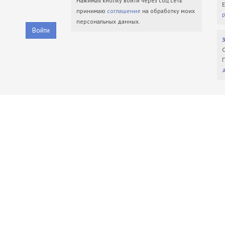
Нажимая кнопку войти через соц.сеть
принимаю
соглашение
на обработку моих
персональных данных.
Войти