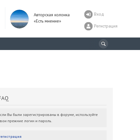
Вход
Авторская колонка
«Есть мнение»
Регистрация
AQ
Если Вы были зарегистрированы в форуме, используйте
свои прежние логин и пароль.
Регистрация