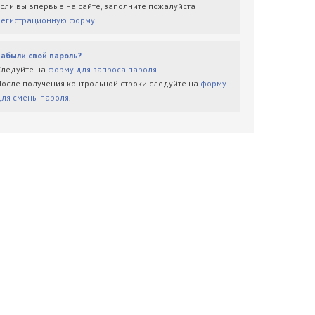
Если вы впервые на сайте, заполните пожалуйста
регистрационную форму
.
Забыли свой пароль?
Следуйте на
форму для запроса пароля
.
После получения контрольной строки следуйте на
форму
для смены пароля
.