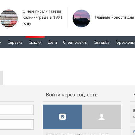
О чём писали газеты
Калининграда в 1991
Главные новости дня
году
м
Справка
Скидки
Дети
Спецпроекты
Свадьба
Гороскопы
Войти через соц. сеть
F