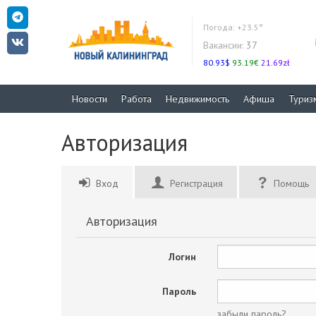
Погода:
+23.5°
Вакансии:
37
80.93$
93.19€
21.69zł
Новости
Работа
Недвижимость
Афиша
Туриз
Авторизация
Вход
Регистрация
Помощь
Авторизация
Логин
Пароль
забыли пароль?