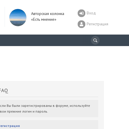
Вход
Авторская колонка
«Есть мнение»
Регистрация
AQ
Если Вы были зарегистрированы в форуме, используйте
свои прежние логин и пароль.
Регистрация